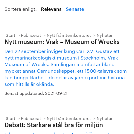
Sortera enligt:
Relevans
Senaste
Start
Publicerat
Nytt från Jernkontoret
Nyheter
Nytt museum: Vrak – Museum of Wrecks
Den 22 september inviger kung Carl XVI Gustav ett
nytt marinarkeologiskt museum i Stockholm, Vrak –
Museum of Wrecks. Samlingarna omfattar bland
mycket annat Osmundskeppet, ett 1500-talsvrak som
kan bringa klarhet i de delar av järnexportens historia
som hittills är okända.
Senast uppdaterad:
2021-09-21
Start
Publicerat
Nytt från Jernkontoret
Nyheter
Debatt: Starkare stål bra för miljön
I dag presenterar Jernkontoret en miljörapport som