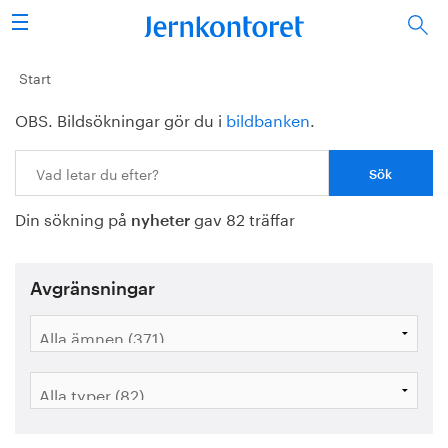
Sök
Stålindustrin
Start
OBS. Bildsökningar gör du i
bildbanken
.
Vision 2050
Sök:
Forskning/utbildning
Din sökning på
gav 82 träffar
Energi/miljö
nyheter
Vi tycker
Avgränsningar
Publicerat
Bildbank
Om oss