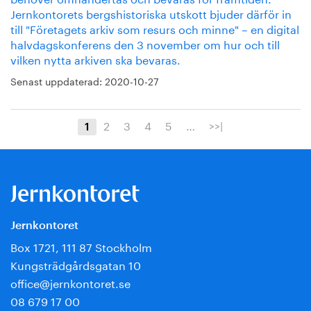
Jernkontorets bergshistoriska utskott bjuder därför in
till "Företagets arkiv som resurs och minne" – en digital
halvdagskonferens den 3 november om hur och till
vilken nytta arkiven ska bevaras.
Senast uppdaterad:
2020-10-27
2
3
4
5
…
>>|
1
Jernkontoret
Box 1721, 111 87 Stockholm
Kungsträdgårdsgatan 10
office@jernkontoret.se
08 679 17 00