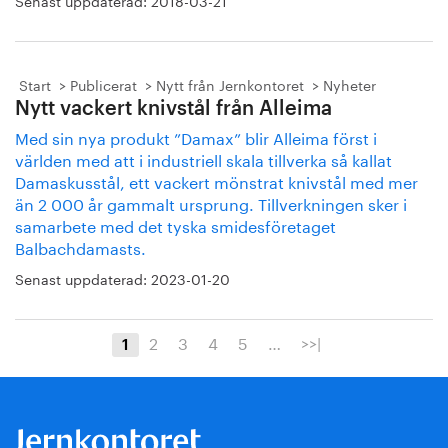
Senast uppdaterad:
2018-03-21
Start
Publicerat
Nytt från Jernkontoret
Nyheter
Nytt vackert knivstål från Alleima
Med sin nya produkt ”Damax” blir Alleima först i
världen med att i industriell skala tillverka så kallat
Damaskusstål, ett vackert mönstrat knivstål med mer
än 2 000 år gammalt ursprung. Tillverkningen sker i
samarbete med det tyska smidesföretaget
Balbachdamasts.
Senast uppdaterad:
2023-01-20
2
3
4
5
…
>>|
1