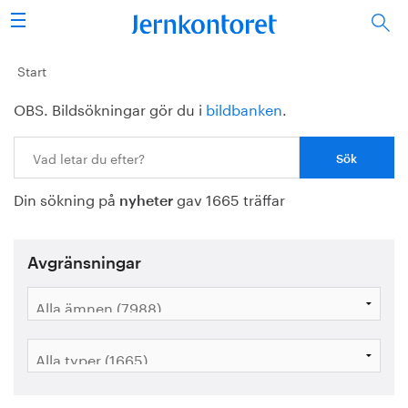
Sök
Stålindustrin
Start
OBS. Bildsökningar gör du i
bildbanken
.
Vision 2050
Sök:
Forskning/utbildning
Din sökning på
gav 1665 träffar
Energi/miljö
nyheter
Vi tycker
Avgränsningar
Publicerat
Bildbank
Om oss