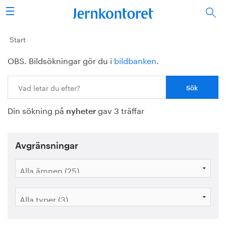
Sök
Stålindustrin
Start
OBS. Bildsökningar gör du i
bildbanken
.
Vision 2050
Sök:
Forskning/utbildning
Din sökning på
gav 3 träffar
Energi/miljö
nyheter
Vi tycker
Avgränsningar
Publicerat
Bildbank
Om oss