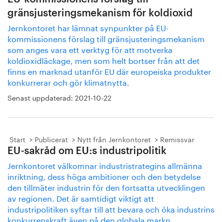
gränsjusteringsmekanism för koldioxid
Jernkontoret har lämnat synpunkter på EU-
kommissionens förslag till gränsjusteringsmekanism
som anges vara ett verktyg för att motverka
koldioxidläckage, men som helt bortser från att det
finns en marknad utanför EU där europeiska produkter
konkurrerar och gör klimatnytta.
Senast uppdaterad:
2021-10-22
Start
Publicerat
Nytt från Jernkontoret
Remissvar
EU-sakråd om EU:s industripolitik
Jernkontoret välkomnar industristrategins allmänna
inriktning, dess höga ambitioner och den betydelse
den tillmäter industrin för den fortsatta utvecklingen
av regionen. Det är samtidigt viktigt att
industripolitiken syftar till att bevara och öka industrins
konkurrenskraft även på den globala markn