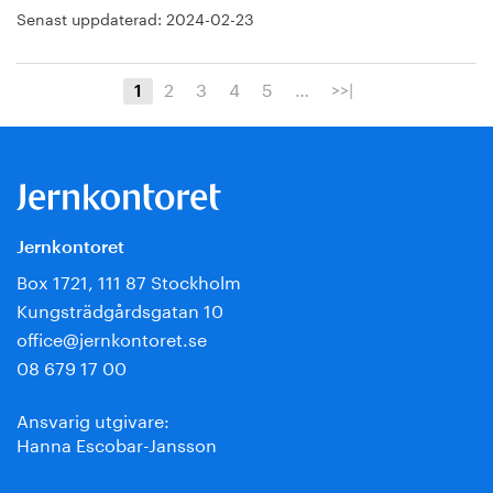
Senast uppdaterad:
2024-02-23
2
3
4
5
…
>>|
1
Jernkontoret
Box 1721, 111 87 Stockholm
Kungsträdgårdsgatan 10
office@jernkontoret.se
08 679 17 00
Ansvarig utgivare:
Hanna Escobar-Jansson