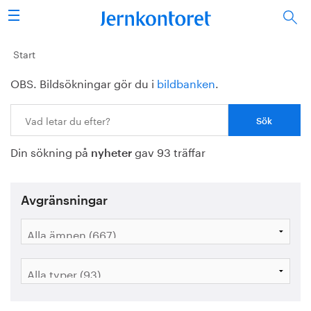
Sök
Stålindustrin
Start
OBS. Bildsökningar gör du i
bildbanken
.
Vision 2050
Sök:
Forskning/utbildning
Din sökning på
gav 93 träffar
Energi/miljö
nyheter
Vi tycker
Avgränsningar
Publicerat
Bildbank
Om oss