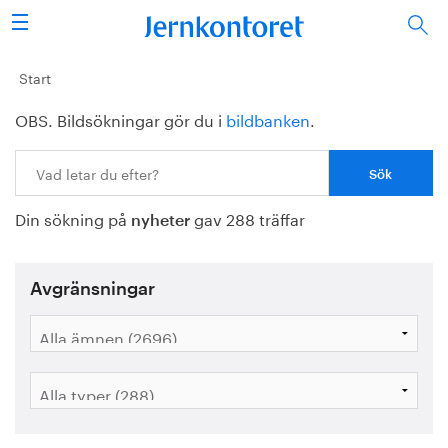
Sök
Stålindustrin
Start
OBS. Bildsökningar gör du i
bildbanken
.
Vision 2050
Sök:
Forskning/utbildning
Din sökning på
gav 288 träffar
Energi/miljö
nyheter
Vi tycker
Avgränsningar
Publicerat
Bildbank
Om oss