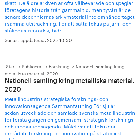
skatt. De äldre arkiven är ofta välbevarade och speglar
före­tagens historia från gammal tid, men tyvärr är de
senare de­cenniernas arkivmaterial inte omhän­dertaget
i samma utsträckning. För att sätta fokus på järn- och
stålindustrins arkiv, bidr
Senast uppdaterad:
2025-10-30
Start
Publicerat
Forskning
Nationell samling kring
metalliska material, 2020
Nationell samling kring metalliska material,
2020
Metallindustrins strategiska forsknings- och
innovationsagenda Sammanfattning För sju år
sedan utvecklade den samlade svenska metallindustrin
för första gången en gemensam, strategisk forsknings-
och innovationsagenda. Målet var att fokusera
områdets forskning och innovation på strategiskt
viktiga o