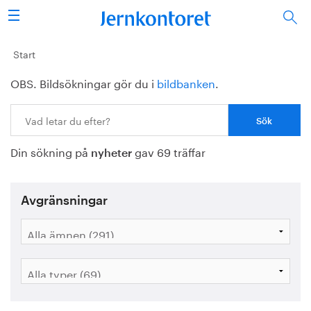
Sök
Stålindustrin
Start
OBS. Bildsökningar gör du i
bildbanken
.
Vision 2050
Sök:
Forskning/utbildning
Din sökning på
gav 69 träffar
Energi/miljö
nyheter
Vi tycker
Avgränsningar
Publicerat
Bildbank
Om oss