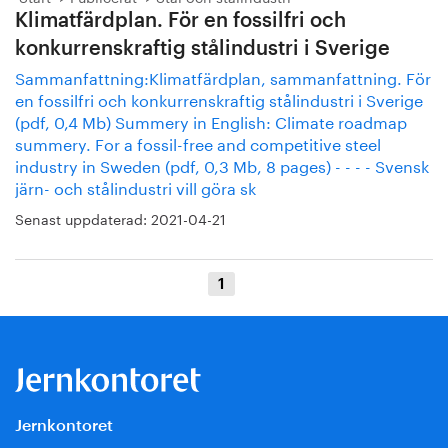
Klimatfärdplan. För en fossilfri och
konkurrenskraftig stålindustri i Sverige
Sammanfattning:Klimatfärdplan, sammanfattning. För
en fossilfri och konkurrenskraftig stålindustri i Sverige
(pdf, 0,4 Mb) Summery in English: Climate roadmap
summery. For a fossil-free and competitive steel
industry in Sweden (pdf, 0,3 Mb, 8 pages) - - - - Svensk
järn- och stålindustri vill göra sk
Senast uppdaterad:
2021-04-21
1
Jernkontoret