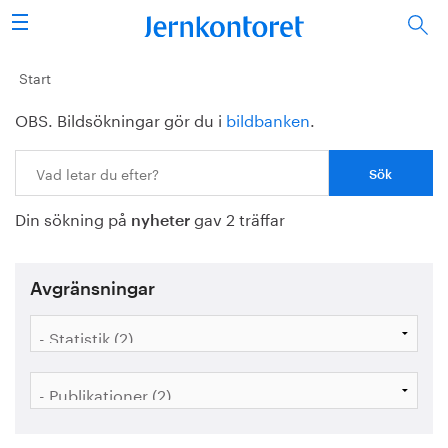
Sök
Stålindustrin
Start
OBS. Bildsökningar gör du i
bildbanken
.
Vision 2050
Sök:
Forskning/utbildning
Din sökning på
gav 2 träffar
Energi/miljö
nyheter
Vi tycker
Avgränsningar
Publicerat
Bildbank
Om oss