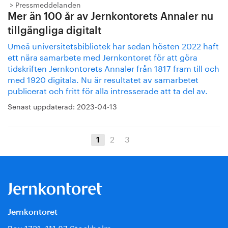
Pressmeddelanden
Mer än 100 år av Jernkontorets Annaler nu
tillgängliga digitalt
Umeå universitetsbibliotek har sedan hösten 2022 haft
ett nära samarbete med Jernkontoret för att göra
tidskriften Jernkontorets Annaler från 1817 fram till och
med 1920 digitala. Nu är resultatet av samarbetet
publicerat och fritt för alla intresserade att ta del av.
Senast uppdaterad:
2023-04-13
2
3
1
Jernkontoret
Box 1721, 111 87 Stockholm