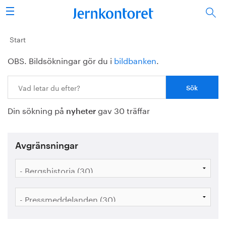
Sök
Stålindustrin
Start
OBS. Bildsökningar gör du i
bildbanken
.
Vision 2050
Sök:
Forskning/utbildning
Din sökning på
gav 30 träffar
Energi/miljö
nyheter
Vi tycker
Avgränsningar
Publicerat
Bildbank
Om oss