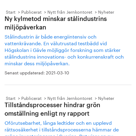
Start
Publicerat
Nytt från Jernkontoret
Nyheter
Ny kylmetod minskar stålindustrins
miljöpåverkan
Stålindustrin är både energiintensiv och
vattenkrävande. En välutrustad testbädd vid
Högskolan i Gävle möjliggör forskning som stärker
stålindustrins innovations- och konkurrenskraft och
minskar dess miljöpåverkan.
Senast uppdaterad:
2021-03-10
Start
Publicerat
Nytt från Jernkontoret
Nyheter
Tillståndsprocesser hindrar grön
omställning enligt ny rapport
Oförutsebarhet, långa ledtider och en upplevd
rättsosäkerhet i tillståndsprocesserna hämmar de
gröna investeringarna i Sverige. Det visar en ny