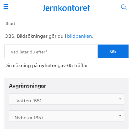
Sök
Stålindustrin
Start
OBS. Bildsökningar gör du i
bildbanken
.
Vision 2050
Sök:
Forskning/utbildning
Din sökning på
gav 65 träffar
Energi/miljö
nyheter
Vi tycker
Avgränsningar
Publicerat
Bildbank
Om oss