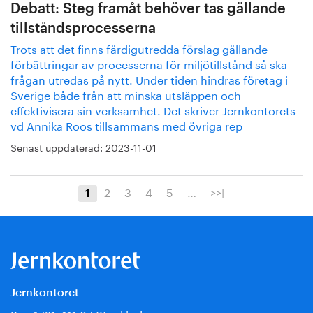
Debatt: Steg framåt behöver tas gällande
tillståndsprocesserna
Trots att det finns färdigutredda förslag gällande
förbättringar av processerna för miljötillstånd så ska
frågan utredas på nytt. Under tiden hindras företag i
Sverige både från att minska utsläppen och
effektivisera sin verksamhet. Det skriver Jernkontorets
vd Annika Roos tillsammans med övriga rep
Senast uppdaterad:
2023-11-01
2
3
4
5
…
>>|
1
Jernkontoret