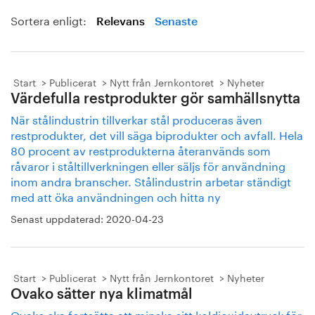
Sortera enligt:
Relevans
Senaste
Start
Publicerat
Nytt från Jernkontoret
Nyheter
Värdefulla restprodukter gör samhällsnytta
När stålindustrin tillverkar stål produceras även
restprodukter, det vill säga biprodukter och avfall. Hela
80 procent av restprodukterna återanvänds som
råvaror i ståltillverkningen eller säljs för användning
inom andra branscher. Stålindustrin arbetar ständigt
med att öka användningen och hitta ny
Senast uppdaterad:
2020-04-23
Start
Publicerat
Nytt från Jernkontoret
Nyheter
Ovako sätter nya klimatmål
Ovako ska fortsätta att minska sitt koldioxidavtryck för