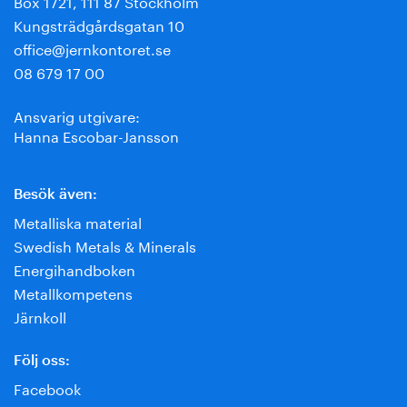
Box 1721, 111 87 Stockholm
Kungsträdgårdsgatan 10
office@jernkontoret.se
08 679 17 00
Ansvarig utgivare:
Hanna Escobar-Jansson
Besök även:
Metalliska material
Swedish Metals & Minerals
Energihandboken
Metallkompetens
Järnkoll
Följ oss:
Facebook