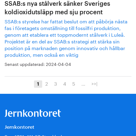
SSAB:s nya stålverk sänker Sveriges
koldioxidutsläpp med sju procent
SSAB:s styrelse har fattat beslut om att påbörja nästa
fas i företagets omställning till fossilfri produktion,
genom att etablera ett toppmodernt stålverk i Luleå.
Projektet är en del av SSAB:s strategi att stärka sin
position på marknaden genom innovativ och hållbar
produktion, men också en viktig
Senast uppdaterad:
2024-04-04
2
3
4
5
…
>>|
1
Jernkontoret