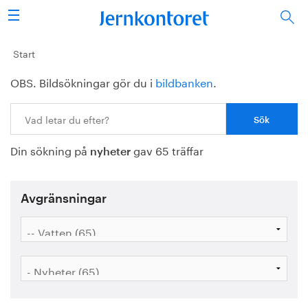
Sök
Stålindustrin
Start
OBS. Bildsökningar gör du i
bildbanken
.
Vision 2050
Sök:
Forskning/utbildning
Din sökning på
gav 65 träffar
Energi/miljö
nyheter
Vi tycker
Avgränsningar
Publicerat
Bildbank
Om oss