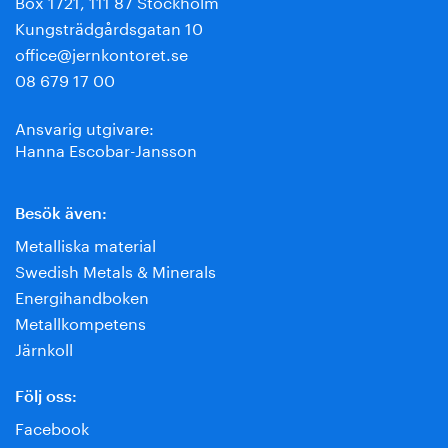
Box 1721, 111 87 Stockholm
Kungsträdgårdsgatan 10
office@jernkontoret.se
08 679 17 00
Ansvarig utgivare:
Hanna Escobar-Jansson
Besök även:
Metalliska material
Swedish Metals & Minerals
Energihandboken
Metallkompetens
Järnkoll
Följ oss:
Facebook