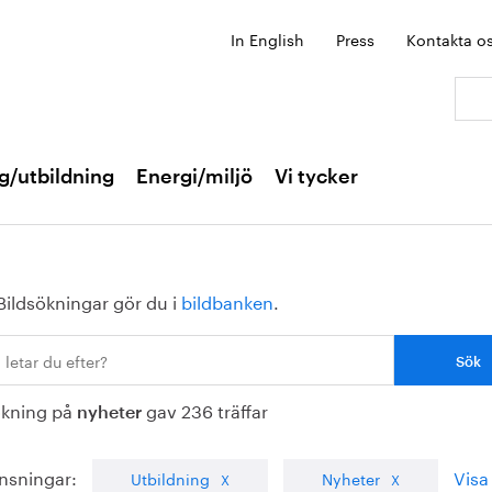
In English
Press
Kontakta o
Sök:
g/utbildning
Energi/miljö
Vi tycker
Bildsökningar gör du i
bildbanken
.
ökning på
gav 236 träffar
nyheter
nsningar:
Visa 
Utbildning
Nyheter