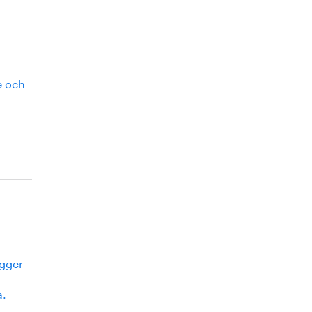
e och
igger
a.