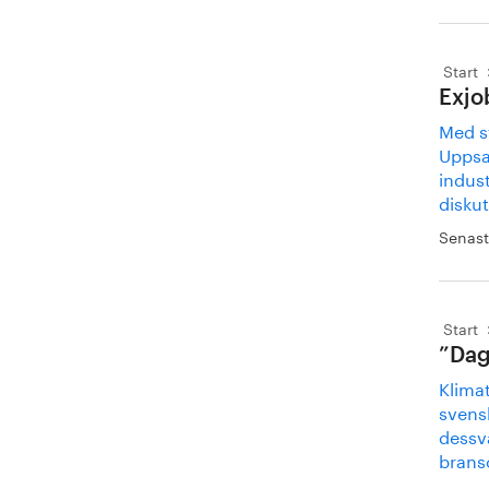
Start
Exjo
Med s
Uppsal
indus
diskut
Senast
Start
”Dag
Klima
svensk
dessvä
brans