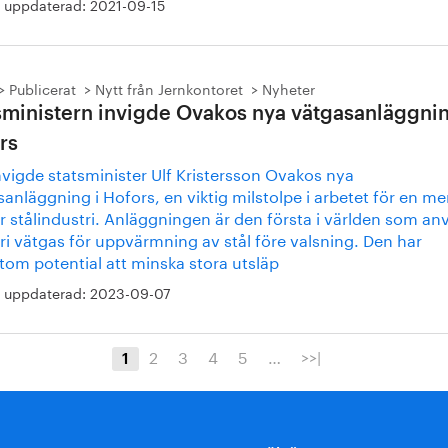
 uppdaterad:
2021-09-15
Publicerat
Nytt från Jernkontoret
Nyheter
sministern invigde Ovakos nya vätgasanläggnin
rs
nvigde statsminister Ulf Kristersson Ovakos nya
anläggning i Hofors, en viktig milstolpe i arbetet för en me
r stålindustri. Anläggningen är den första i världen som a
fri vätgas för uppvärmning av stål före valsning. Den har
tom potential att minska stora utsläp
 uppdaterad:
2023-09-07
2
3
4
5
…
>>|
1