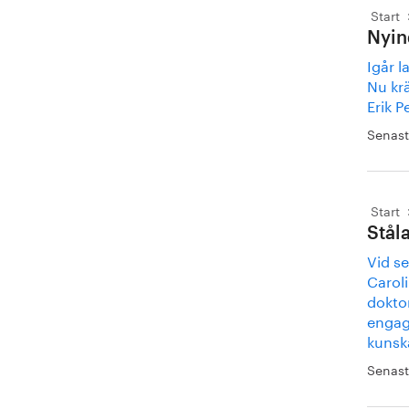
Start
Nyin
Igår l
Nu krä
Erik P
Senast
Start
Stål
Vid s
Caroli
dokto
engag
kunska
Senast