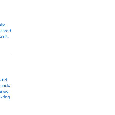
ska
aserad
raft.
 tid
venska
a sig
kring