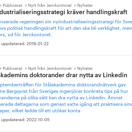
Publicerat
Nytt från Jernkontoret
Nyheter
dustrialiseringsstrategi kräver handlingskraft
anserade regeringen sin nyindustrialiseringsstrategi för Sve
vs politisk handlingskraft för att den ska bli verklighet, me
ers, vd för Jernkontoret.
 uppdaterad:
2016-01-22
Publicerat
Nytt från Jernkontoret
Nyheter
akademins doktorander drar nytta av Linkedin
eptemberträffen för Stålakademins doktorandnätverk gav
ne Bergqvist från Sveriges ingenjörer konkreta tips på hur
randerna på olika sätt kan dra nytta av Linkedin. Ämnet
erade deltagarna som genast satte igång att praktisera sin
per, vilket ledde till ett utökat konta
 uppdaterad:
2022-10-05