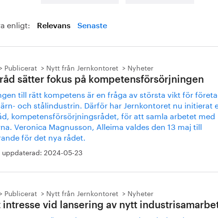
a enligt:
Relevans
Senaste
Publicerat
Nytt från Jernkontoret
Nyheter
 råd sätter fokus på kompetensförsörjningen
ngen till rätt kompetens är en fråga av största vikt för föret
ärn- och stålindustrin. Därför har Jernkontoret nu initierat e
råd, kompetensförsörjningsrådet, för att samla arbetet med
rna. Veronica Magnusson, Alleima valdes den 13 maj till
ande för det nya rådet.
 uppdaterad:
2024-05-23
Publicerat
Nytt från Jernkontoret
Nyheter
t intresse vid lansering av nytt industrisamarbe