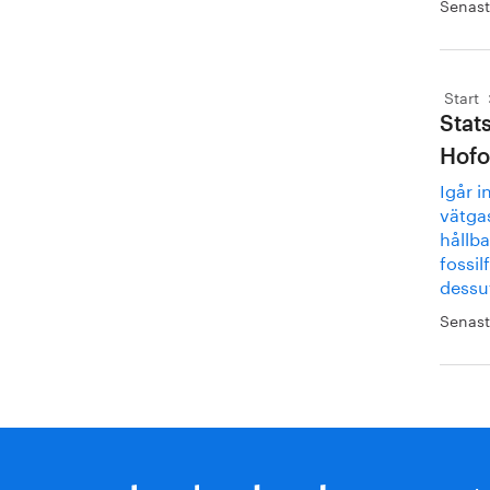
Senast
Start
Stat
Hofo
Igår i
vätgas
hållba
fossil
dessu
Senast