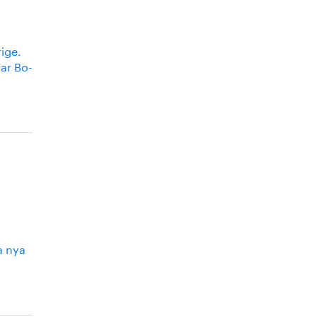
rige.
nar Bo-
a nya