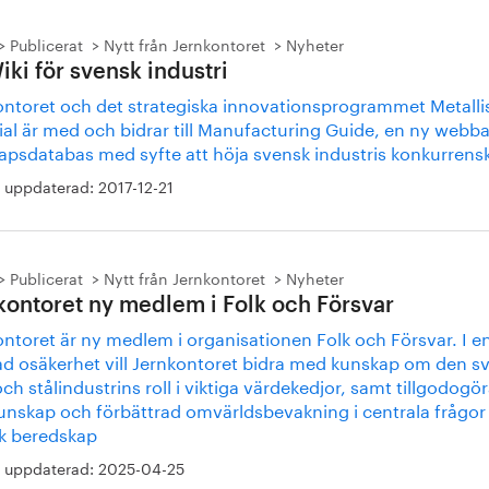
Publicerat
Nytt från Jernkontoret
Nyheter
iki för svensk industri
ontoret och det strategiska innovationsprogrammet Metalli
ial är med och bidrar till Manufacturing Guide, en ny webb
apsdatabas med syfte att höja svensk industris konkurrensk
 uppdaterad:
2017-12-21
Publicerat
Nytt från Jernkontoret
Nyheter
kontoret ny medlem i Folk och Försvar
ntoret är ny medlem i organisationen Folk och Försvar. I en
ad osäkerhet vill Jernkontoret bidra med kunskap om den s
och stålindustrins roll i viktiga värdekedjor, samt tillgodogör
unskap och förbättrad omvärldsbevakning i centrala frågor 
k beredskap
 uppdaterad:
2025-04-25