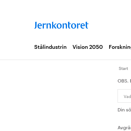
Stålindustrin
Vision 2050
Forsknin
Start
OBS. 
Sök:
Din s
Avgrä