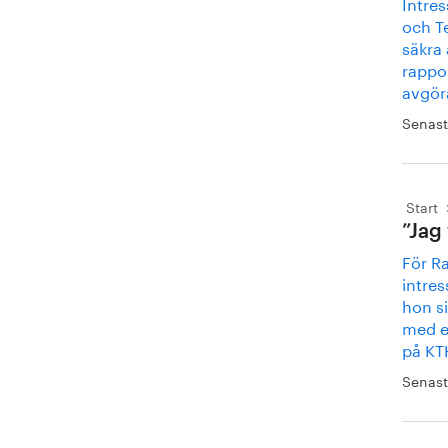
Intres
och T
säkra 
rappor
avgör
Senast
Start
”Jag 
För Ra
intre
hon si
med e
på KT
Senast