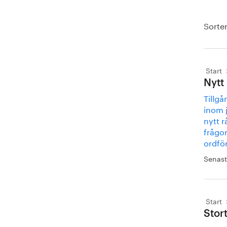
Sorter
Start
Nytt
Tillgå
inom j
nytt 
frågo
ordför
Senast
Start
Stor