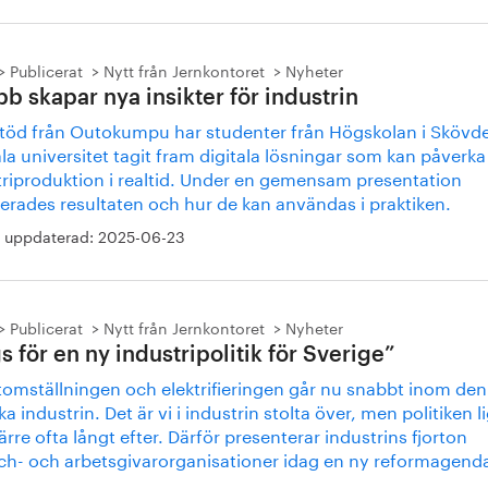
Publicerat
Nytt från Jernkontoret
Nyheter
bb skapar nya insikter för industrin
töd från Outokumpu har studenter från Högskolan i Skövd
a universitet tagit fram digitala lösningar som kan påverka
triproduktion i realtid. Under en gemensam presentation
erades resultaten och hur de kan användas i praktiken.
 uppdaterad:
2025-06-23
Publicerat
Nytt från Jernkontoret
Nyheter
s för en ny industripolitik för Sverige”
tomställningen och elektrifieringen går nu snabbt inom den
a industrin. Det är vi i industrin stolta över, men politiken l
rre ofta långt efter. Därför presenterar industrins fjorton
ch- och arbetsgivarorganisationer idag en ny reformagend