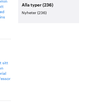
vemin
tt
Alla typer (236)
Med
Nyheter (236)
ins
 sitt
nn
rial
fessor