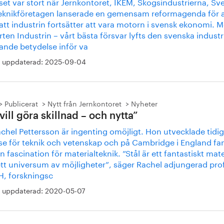
set var stort när Jernkontoret, IKEM, Skogsindustrierna, S
eknikföretagen lanserade en gemensam reformagenda för a
att industrin fortsätter att vara motorn i svensk ekonomi. 
ten Industrin – vårt bästa försvar lyfts den svenska industr
ande betydelse inför va
 uppdaterad:
2025-09-04
Publicerat
Nytt från Jernkontoret
Nyheter
vill göra skillnad – och nytta”
chel Pettersson är ingenting omöjligt. Hon utvecklade tidigt
sse för teknik och vetenskap och på Cambridge i England fa
n fascination för materialteknik. ”Stål är ett fantastiskt mate
tt universum av möjligheter”, säger Rachel adjungerad pro
H, forskningsc
 uppdaterad:
2020-05-07