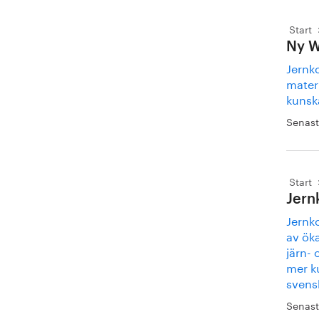
Start
Ny W
Jernk
mater
kunsk
Senast
Start
Jern
Jernko
av ök
järn- 
mer k
svens
Senast