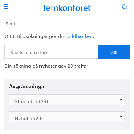
Sök
Stålindustrin
Start
OBS. Bildsökningar gör du i
bildbanken
.
Vision 2050
Sök:
Forskning/utbildning
Din sökning på
gav 29 träffar
Energi/miljö
nyheter
Vi tycker
Avgränsningar
Publicerat
Bildbank
Om oss