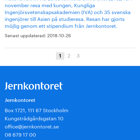
november resa med kungen, Kungliga
Ingenjörsvetenskapsakademien (IVA) och 35 svenska
ingenjörer till Asien på studieresa. Resan har gjorts
möjlig genom ett stipendium från Jernkontoret.
Senast uppdaterad:
2018-10-26
2
3
1
Jernkontoret
Box 1721, 111 87 Stockholm
Kungsträdgårdsgatan 10
office@jernkontoret.se
08 679 17 00