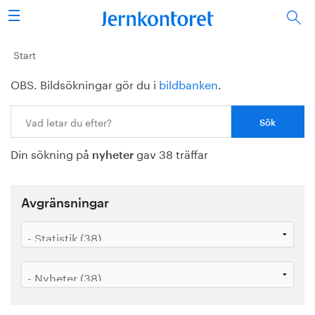
Sök
Stålindustrin
Start
OBS. Bildsökningar gör du i
bildbanken
.
Vision 2050
Sök:
Forskning/utbildning
Din sökning på
gav 38 träffar
Energi/miljö
nyheter
Vi tycker
Avgränsningar
Publicerat
Bildbank
Om oss