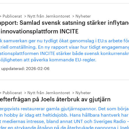
Publicerat
Nytt från Jernkontoret
Nyheter
apport: Samlad svensk satsning stärker inflytan
 innovationsplattform INCITE
k samverkan ger nu tydligt ökat genomslag i EU:s arbete fö
riell omställning. En ny rapport visar hur tidigt engagemang
ationsplattformen INCITE stärker både svensk konkurrenskr
öjligheten att påverka kommande EU-regler.
 uppdaterad:
2026-02-06
Publicerat
Nytt från Jernkontoret
Nyheter
 efterfrågan på Joels återbruk av gjutjärn
Bergqvists restaurerar gamla gjutjärnspannor. Det som börj
n hobby är idag ett heltidsjobb. Hans hållbara hantverk har
t mediernas intresse, bland annat UNT och Sveriges Radio 
åder en strykande åtgång på de återbrukade pannorna i Joel