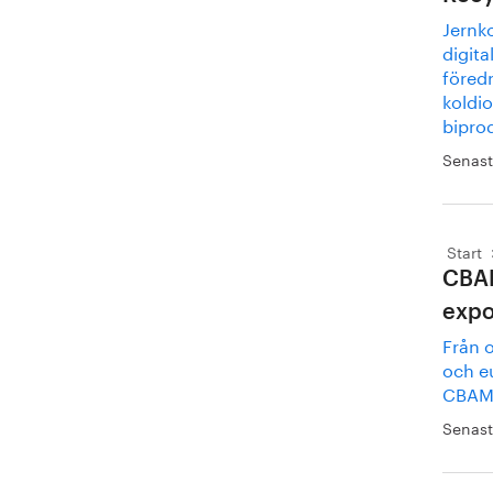
Jernko
digit
föredr
koldio
biprod
Senast
Start
CBAM
expo
Från 
och eu
CBAM-
Senast