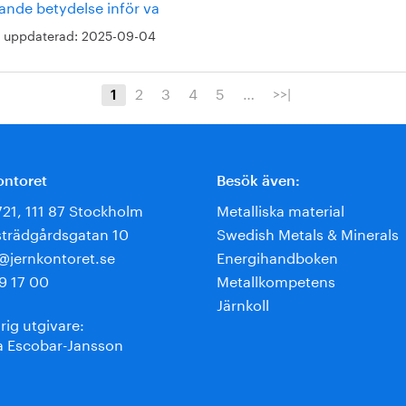
ande betydelse inför va
 uppdaterad:
2025-09-04
2
3
4
5
…
>>|
1
ontoret
Besök även:
721, 111 87 Stockholm
Metalliska material
trädgårdsgatan 10
Swedish Metals & Minerals
e@jernkontoret.se
Energihandboken
9 17 00
Metallkompetens
Järnkoll
rig utgivare:
 Escobar-Jansson