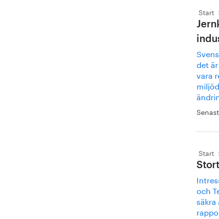
Start
Jern
indu
Svensk
det är
vara r
miljöd
ändri
Senast
Start
Stor
Intres
och T
säkra 
rappor