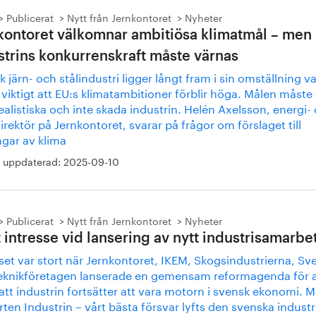
Publicerat
Nytt från Jernkontoret
Nyheter
kontoret välkomnar ambitiösa klimatmål – men
strins konkurrenskraft måste värnas
 järn- och stålindustri ligger långt fram i sin omställning va
 viktigt att EU:s klimatambitioner förblir höga. Målen måste
ealistiska och inte skada industrin. Helén Axelsson, energi-
irektör på Jernkontoret, svarar på frågor om förslaget till
ngar av klima
 uppdaterad:
2025-09-10
Publicerat
Nytt från Jernkontoret
Nyheter
t intresse vid lansering av nytt industrisamarbe
set var stort när Jernkontoret, IKEM, Skogsindustrierna, S
eknikföretagen lanserade en gemensam reformagenda för a
att industrin fortsätter att vara motorn i svensk ekonomi. 
ten Industrin – vårt bästa försvar lyfts den svenska industr