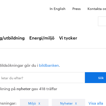
In English
Press
Kontakta o
Sök:
g/utbildning
Energi/miljö
Vi tycker
Bildsökningar gör du i
bildbanken
.
ökning på
gav 418 träffar
nyheter
nsningar:
Visa alla
Miljö
Nyheter