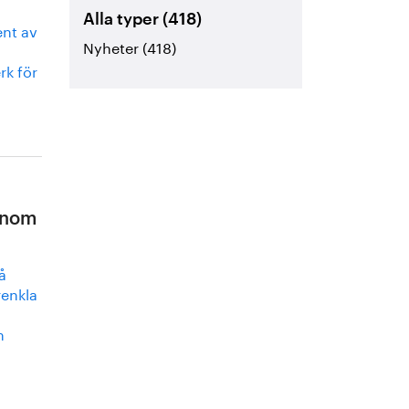
Alla typer (418)
ent av
Nyheter (418)
rk för
 inom
å
renkla
n