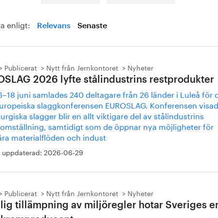
a enligt:
Relevans
Senaste
Publicerat
Nytt från Jernkontoret
Nyheter
SLAG 2026 lyfte stålindustrins restprodukter
–18 juni samlades 240 deltagare från 26 länder i Luleå för 
europeiska slaggkonferensen EUROSLAG. Konferensen visad
urgiska slagger blir en allt viktigare del av stålindustrins
tomställning, samtidigt som de öppnar nya möjligheter för
ära materialflöden och indust
 uppdaterad:
2026-06-29
Publicerat
Nytt från Jernkontoret
Nyheter
lig tillämpning av miljöregler hotar Sveriges 