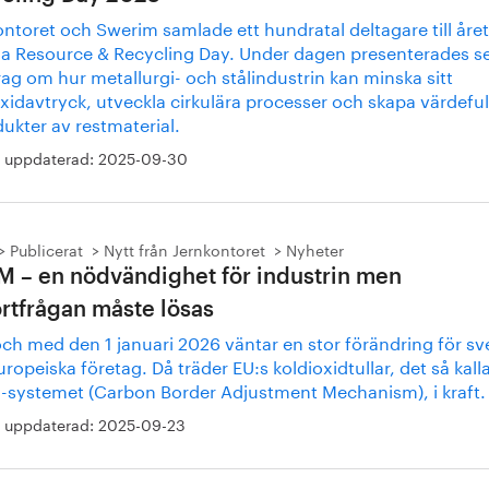
ntoret och Swerim samlade ett hundratal deltagare till åre
ala Resource & Recycling Day. Under dagen presenterades s
ag om hur metallurgi- och stålindustrin kan minska sitt
xidavtryck, utveckla cirkulära processer och skapa värdeful
ukter av restmaterial.
 uppdaterad:
2025-09-30
Publicerat
Nytt från Jernkontoret
Nyheter
 – en nödvändighet för industrin men
rtfrågan måste lösas
och med den 1 januari 2026 väntar en stor förändring för s
ropeiska företag. Då träder EU:s koldioxidtullar, det så kall
systemet (Carbon Border Adjustment Mechanism), i kraft.
 uppdaterad:
2025-09-23