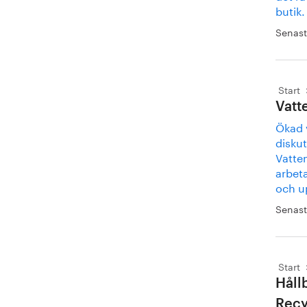
butik.
Senast
Start
Vatt
Ökad 
diskut
Vatte
arbeta
och u
Senast
Start
Håll
Recy