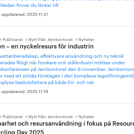
 Nedan finner du länkar till
 uppdaterad:
2025-11-21
Publicerat
Nytt från Jernkontoret
Nyheter
en – en nyckelresurs för industrin
vattenberedskap, effektivare användning och ny teknik
erades flitigt när forskare och stålindustri möttes under
nkonferensen på Jernkontoret den 6 november. Jernkontor
r med att stödja företagen i den komplexa lagstiftningsmil
pplysa beslutsfattare på både EU- och nat
 uppdaterad:
2025-11-19
Publicerat
Nytt från Jernkontoret
Nyheter
barhet och resursanvändning i fokus på Resour
cling Day 2025