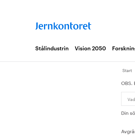
Stålindustrin
Vision 2050
Forsknin
Start
OBS. 
Sök:
Din s
Avgrä