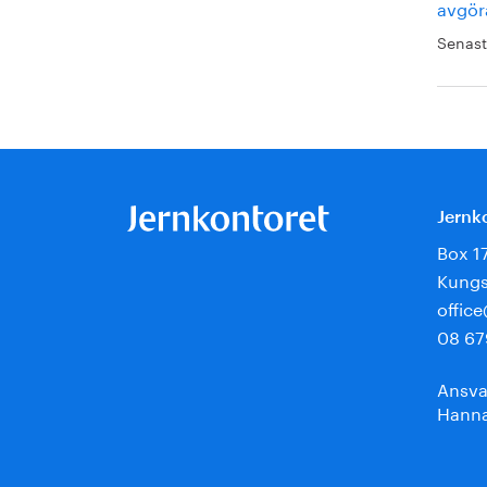
avgör
Senast
Jernk
Box 1
Kungs
offic
08 67
Ansva
Hanna