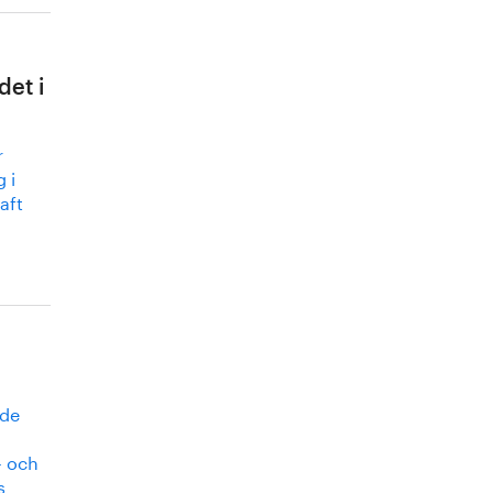
det i
r
 i
aft
ade
– och
s