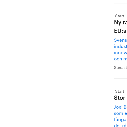
Start
Ny r
EU:s
Svens
indust
innov
och m
Senast
Start
Stor
Joel 
som e
fånga
det r