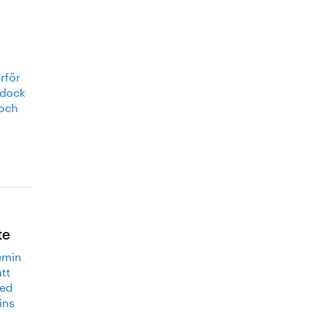
rför
 dock
 och
te
vemin
tt
Med
ins