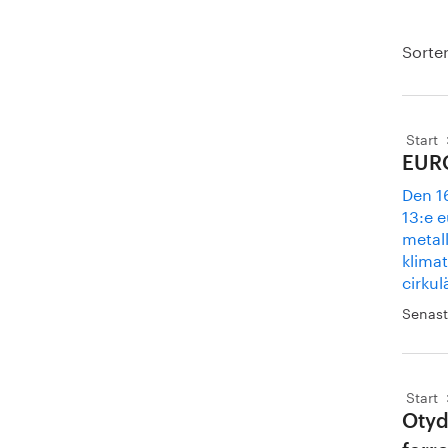
Sorter
Start
EURO
Den 16
13:e 
metall
klima
cirkul
Senast
Start
Otyd