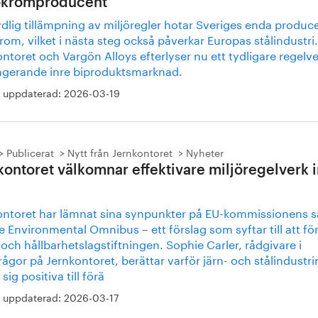
okromproducent
dlig tillämpning av miljöregler hotar Sveriges enda produc
rom, vilket i nästa steg också påverkar Europas stålindustri.
ntoret och Vargön Alloys efterlyser nu ett tydligare regelve
ngerande inre biproduktsmarknad.
 uppdaterad:
2026-03-19
Publicerat
Nytt från Jernkontoret
Nyheter
kontoret välkomnar effektivare miljöregelverk
ontoret har lämnat sina synpunkter på EU-kommissionens s
e Environmental Omnibus – ett förslag som syftar till att fö
 och hållbarhetslagstiftningen. Sophie Carler, rådgivare i
rågor på Jernkontoret, berättar varför järn- och stålindustri
 sig positiva till förä
 uppdaterad:
2026-03-17