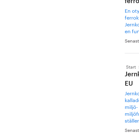
ferr
En oty
ferrok
Jernko
en fu
Senast
Start
Jern
EU
Jernk
kallad
miljö-
miljöf
ställer
Senast