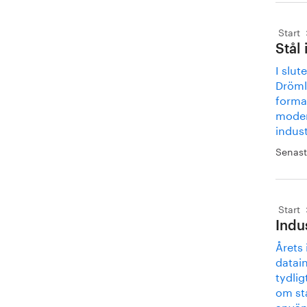
Start
Stål
I slut
Drömla
forma
modern
indust
Senast
Start
Indu
Årets 
datai
tydlig
om st
använd