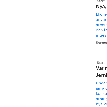
Start
Nya,
Ekomu
använ
arbeta
och fa
intres
Senast
Start
Var 
Jern
Under
järn- 
konku
arrang
nya v