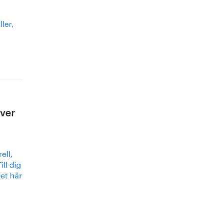
ler,
ver
ell,
ll dig
et här