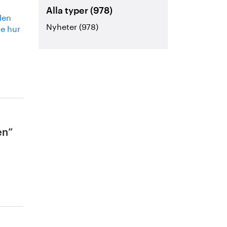
Alla typer (978)
den
Nyheter (978)
e hur
en”