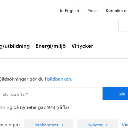
In English
Press
Kontakta o
Sök:
g/utbildning
Energi/miljö
Vi tycker
Bildsökningar gör du i
bildbanken
.
ökning på
gav 978 träffar
nyheter
nsningar:
Vis
Jernkontoret
Nyheter