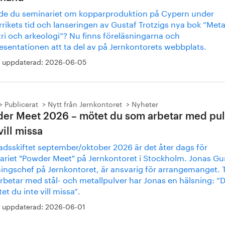
de du seminariet om kopparproduktion på Cypern under
ikets tid och lanseringen av Gustaf Trotzigs nya bok ”Metal
ri och arkeologi”? Nu finns föreläsningarna och
esentationen att ta del av på Jernkontorets webbplats.
 uppdaterad:
2026-06-05
Publicerat
Nytt från Jernkontoret
Nyheter
er Meet 2026 – mötet du som arbetar med pul
vill missa
adsskiftet september/oktober 2026 är det åter dags för
ariet "Powder Meet" på Jernkontoret i Stockholm. Jonas Gur
ingschef på Jernkontoret, är ansvarig för arrangemanget. Ti
rbetar med stål- och metallpulver har Jonas en hälsning: ”D
et du inte vill missa”.
 uppdaterad:
2026-06-01