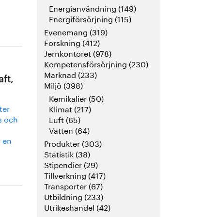
Energianvändning (149)
Energiförsörjning (115)
Evenemang (319)
Forskning (412)
Jernkontoret (978)
Kompetensförsörjning (230)
Marknad (233)
ft,
Miljö (398)
Kemikalier (50)
ter
Klimat (217)
s och
Luft (65)
Vatten (64)
r en
Produkter (303)
Statistik (38)
Stipendier (29)
Tillverkning (417)
Transporter (67)
Utbildning (233)
Utrikeshandel (42)