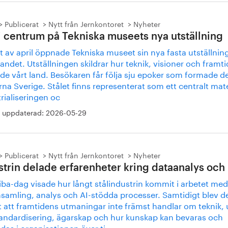
Publicerat
Nytt från Jernkontoret
Nyheter
 i centrum på Tekniska museets nya utställning
et av april öppnade Tekniska museet sin nya fasta utställnin
ndet. Utställningen skildrar hur teknik, visioner och framti
de vårt land. Besökaren får följa sju epoker som formade d
a Sverige. Stålet finns representerat som ett centralt mater
rialiseringen oc
 uppdaterad:
2026-05-29
Publicerat
Nytt från Jernkontoret
Nyheter
strin delade erfarenheter kring dataanalys och 
iba-dag visade hur långt stålindustrin kommit i arbetet med
nsamling, analys och AI-stödda processer. Samtidigt blev d
t att framtidens utmaningar inte främst handlar om teknik,
andardisering, ägarskap och hur kunskap kan bevaras och
as i organisationen över ti