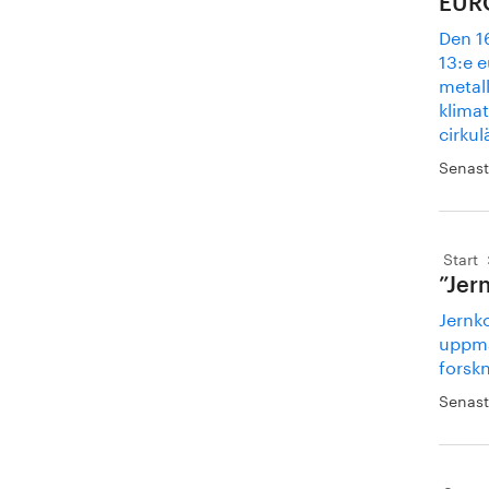
EURO
Den 16
13:e 
metall
klima
cirkul
Senast
Start
”Jer
Jernk
uppmä
forskn
Senast