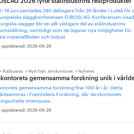
SLAG 2026 lyfte stålindustrins restprodukter
–18 juni samlades 240 deltagare från 26 länder i Luleå för 
europeiska slaggkonferensen EUROSLAG. Konferensen visad
urgiska slagger blir en allt viktigare del av stålindustrins
tomställning, samtidigt som de öppnar nya möjligheter för
ära materialflöden och indust
 uppdaterad:
2026-06-29
Publicerat
Nytt från Jernkontoret
Nyheter
nkontorets gemensamma forskning unik i värld
ontorets gemensamma forskning firar 100 år i år. Detta
rksammas i Framtidens Forskning, där Jernkontorets
ingschefer intervjuats.
 uppdaterad:
2026-06-29