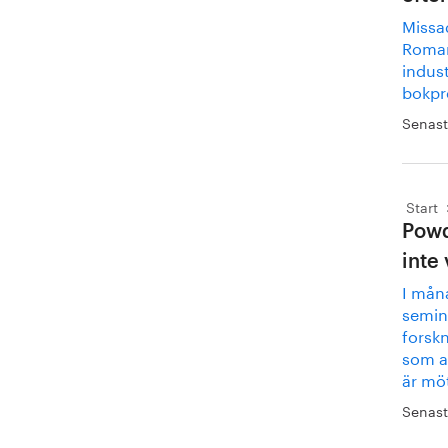
Missa
Romarr
indust
bokpr
Senast
Start
Powd
inte 
I mån
semin
forskn
som a
är möt
Senast