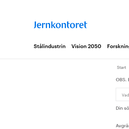
Stålindustrin
Vision 2050
Forsknin
Start
OBS. 
Sök:
Din s
Avgrä