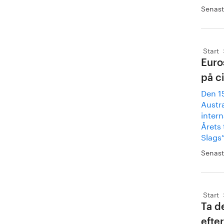
Senast
Start
Euro
på ci
Den 1
Austra
inter
Årets 
Slags”
Senast
Start
Ta d
efte