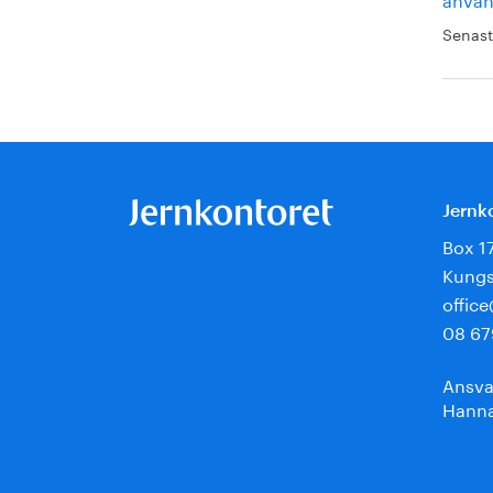
Senast
Jernk
Box 1
Kungs
offic
08 67
Ansva
Hanna