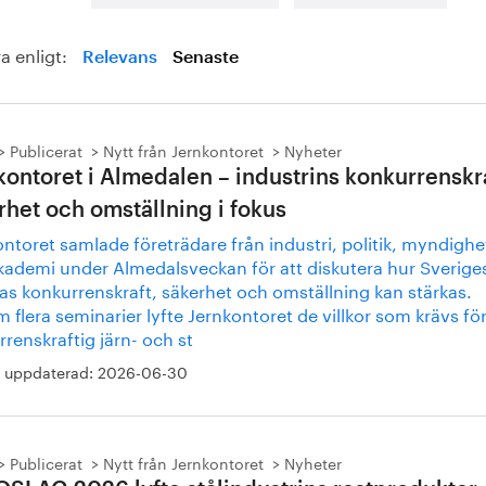
a enligt:
Relevans
Senaste
Publicerat
Nytt från Jernkontoret
Nyheter
kontoret i Almedalen – industrins konkurrenskra
rhet och omställning i fokus
ntoret samlade företrädare från industri, politik, myndighe
kademi under Almedalsveckan för att diskutera hur Sverige
as konkurrenskraft, säkerhet och omställning kan stärkas.
flera seminarier lyfte Jernkontoret de villkor som krävs fö
renskraftig järn- och st
 uppdaterad:
2026-06-30
Publicerat
Nytt från Jernkontoret
Nyheter