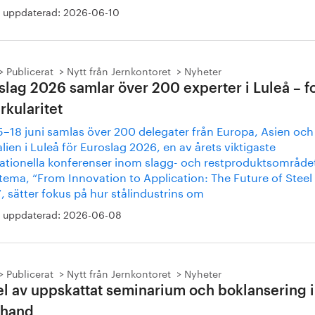
 uppdaterad:
2026-06-10
Publicerat
Nytt från Jernkontoret
Nyheter
slag 2026 samlar över 200 experter i Luleå – f
rkularitet
5–18 juni samlas över 200 delegater från Europa, Asien och
lien i Luleå för Euroslag 2026, en av årets viktigaste
nationella konferenser inom slagg- och restproduktsområde
tema, “From Innovation to Application: The Future of Steel
, sätter fokus på hur stålindustrins om
 uppdaterad:
2026-06-08
Publicerat
Nytt från Jernkontoret
Nyheter
el av uppskattat seminarium och boklansering i
rhand