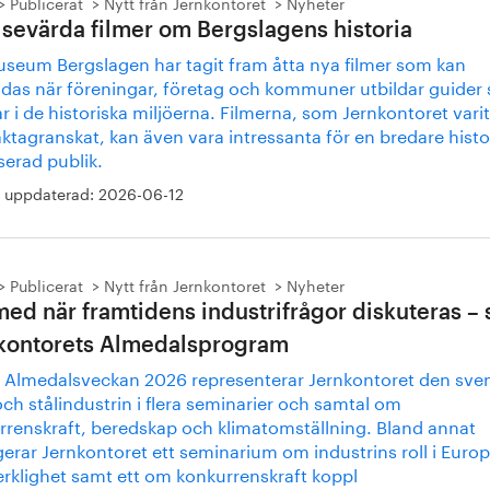
Publicerat
Nytt från Jernkontoret
Nyheter
 sevärda filmer om Bergslagens historia
seum Bergslagen har tagit fram åtta nya filmer som kan
das när föreningar, företag och kommuner utbildar guider
r i de historiska miljöerna. Filmerna, som Jernkontoret var
ktagranskat, kan även vara intressanta för en bredare histo
serad publik.
 uppdaterad:
2026-06-12
Publicerat
Nytt från Jernkontoret
Nyheter
med när framtidens industrifrågor diskuteras – 
kontorets Almedalsprogram
 Almedalsveckan 2026 representerar Jernkontoret den sve
och stålindustrin i flera seminarier och samtal om
rrenskraft, beredskap och klimatomställning. Bland annat
erar Jernkontoret ett seminarium om industrins roll i Euro
erklighet samt ett om konkurrenskraft koppl