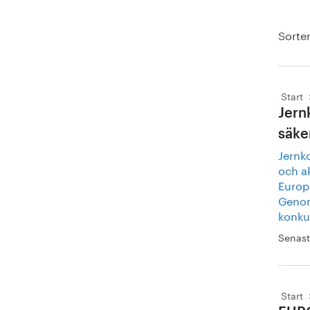
Sorter
Start
Jern
säke
Jernko
och a
Europ
Genom 
konkur
Senast
Start