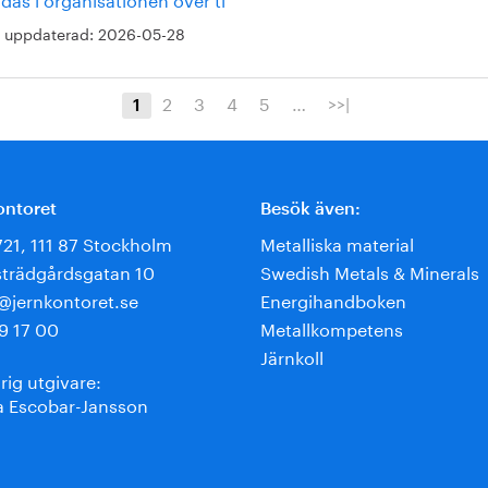
 uppdaterad:
2026-05-28
2
3
4
5
…
>>|
1
ontoret
Besök även:
721, 111 87 Stockholm
Metalliska material
trädgårdsgatan 10
Swedish Metals & Minerals
e@jernkontoret.se
Energihandboken
9 17 00
Metallkompetens
Järnkoll
rig utgivare:
 Escobar-Jansson