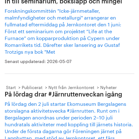
in till seminarium, boksläpp och mingel
Forskningskommittén "Icke-järnmetaller,
malmfyndigheter och metallurgi" arrangerar en
fullmatad eftermiddag på Jernkontoret den 1 juni:
Först ett seminarium om projektet ”Life at the
Furnace” om kopparproduktion på Cypern under
Romarrikets tid. Därefter sker lansering av Gustaf
Trotzigs nya bok "Met
Senast uppdaterad:
2026-05-07
Start
Publicerat
Nytt från Jernkontoret
Nyheter
På lördag drar #Järnruttenveckan igång
På lördag den 2 juli startar Ekomuseum Bergslagens
storslagna aktivitetsvecka #Järnrutten. Runt om i
Bergslagen anordnas under perioden 2–10 juli
hundratals aktiviteter med koppling till järnets historia.
Under de första dagarna gör Föreningen järnet på
Lapphyttan, med stöd av Jernkontoret, ett färs