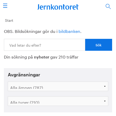
Sök
Stålindustrin
Start
OBS. Bildsökningar gör du i
bildbanken
.
Vision 2050
Sök:
Forskning/utbildning
Din sökning på
gav 210 träffar
Energi/miljö
nyheter
Vi tycker
Avgränsningar
Publicerat
Bildbank
Om oss