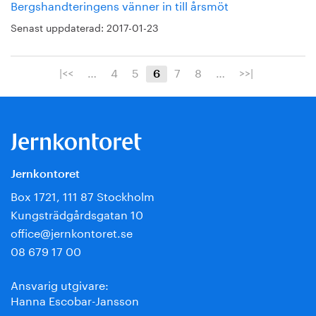
Bergshandteringens vänner in till årsmöt
Senast uppdaterad:
2017-01-23
|<<
…
4
5
7
8
…
>>|
6
Jernkontoret
Box 1721, 111 87 Stockholm
Kungsträdgårdsgatan 10
office@jernkontoret.se
08 679 17 00
Ansvarig utgivare:
Hanna Escobar-Jansson