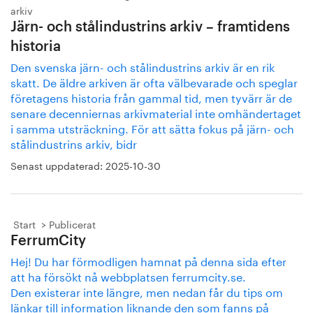
arkiv
Järn- och stålindustrins arkiv – framtidens
historia
Den svenska järn- och stålindustrins arkiv är en rik
skatt. De äldre arkiven är ofta välbevarade och speglar
före­tagens historia från gammal tid, men tyvärr är de
senare de­cenniernas arkivmaterial inte omhän­dertaget
i samma utsträckning. För att sätta fokus på järn- och
stålindustrins arkiv, bidr
Senast uppdaterad:
2025-10-30
Start
Publicerat
FerrumCity
Hej! Du har förmodligen hamnat på denna sida efter
att ha försökt nå webbplatsen ferrumcity.se.
Den existerar inte längre, men nedan får du tips om
länkar till information liknande den som fanns på