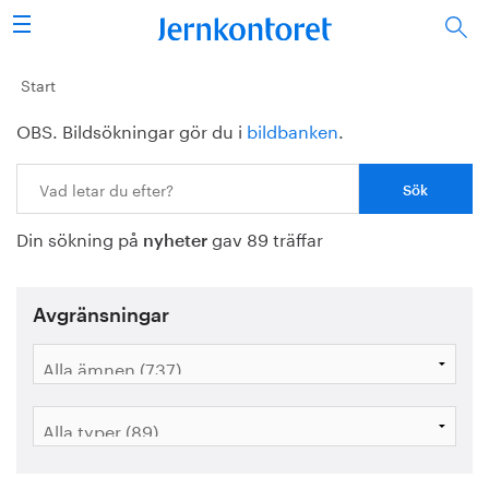
Sök
Stålindustrin
Start
OBS. Bildsökningar gör du i
bildbanken
.
Vision 2050
Sök:
Forskning/utbildning
Din sökning på
gav 89 träffar
Energi/miljö
nyheter
Vi tycker
Avgränsningar
Publicerat
Bildbank
Om oss