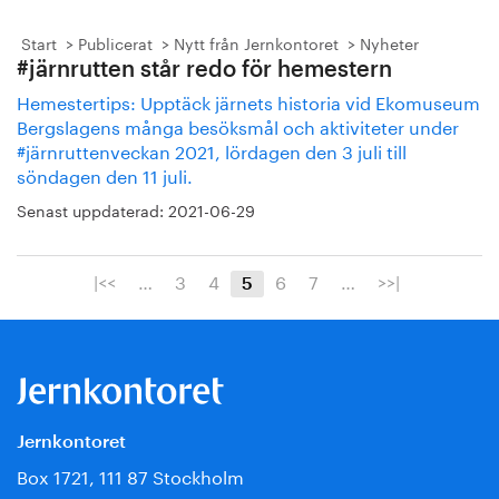
Start
Publicerat
Nytt från Jernkontoret
Nyheter
#järnrutten står redo för hemestern
Hemestertips: Upptäck järnets historia vid Ekomuseum
Bergslagens många besöksmål och aktiviteter under
#järnruttenveckan 2021, lördagen den 3 juli till
söndagen den 11 juli.
Senast uppdaterad:
2021-06-29
|<<
…
3
4
6
7
…
>>|
5
Jernkontoret
Box 1721, 111 87 Stockholm