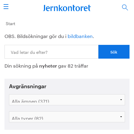
Sök
Stålindustrin
Start
OBS. Bildsökningar gör du i
bildbanken
.
Vision 2050
Sök:
Forskning/utbildning
Din sökning på
gav 82 träffar
Energi/miljö
nyheter
Vi tycker
Avgränsningar
Publicerat
Bildbank
Om oss