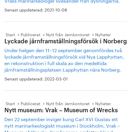
Vraks marinarkeologer livesänder från dykningarna.
Senast uppdaterad:
2021-10-08
Start
Publicerat
Nytt från Jernkontoret
Nyheter
Lyckade järnframställningsförsök i Norberg
Under helgen den 11–12 september genomfördes två
lyckade järnframställningsförsök vid Nya Lapphyttan,
en rekonstruktion i full skala av den medeltida
järnframställningsplatsen Lapphyttan nära Norberg.
Senast uppdaterad:
2022-03-01
Start
Publicerat
Nytt från Jernkontoret
Nyheter
Nytt museum: Vrak – Museum of Wrecks
Den 22 september inviger kung Carl XVI Gustav ett
nytt marinarkeologiskt museum i Stockholm, Vrak –
Museum of Wrecks. Samlingarna omfattar bland