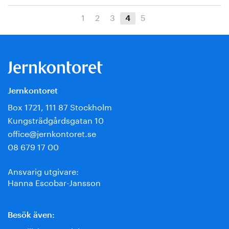
1
2
3
5
4
Jernkontoret
Box 1721, 111 87 Stockholm
Kungsträdgårdsgatan 10
office@jernkontoret.se
08 679 17 00
Ansvarig utgivare:
Hanna Escobar-Jansson
Besök även: