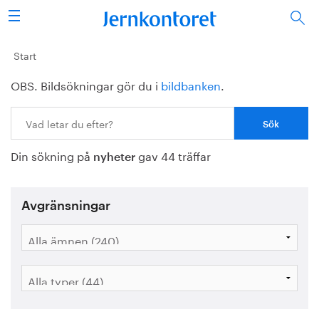
Sök
Stålindustrin
Start
OBS. Bildsökningar gör du i
bildbanken
.
Vision 2050
Sök:
Forskning/utbildning
Din sökning på
gav 44 träffar
Energi/miljö
nyheter
Vi tycker
Avgränsningar
Publicerat
Bildbank
Om oss