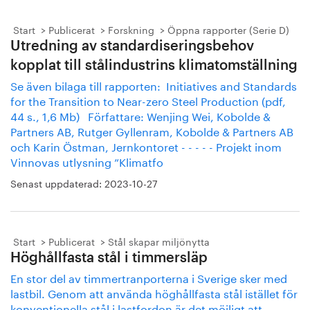
Start
Publicerat
Forskning
Öppna rapporter (Serie D)
Utredning av standardiseringsbehov
kopplat till stålindustrins klimatomställning
Se även bilaga till rapporten: Initiatives and Standards
for the Transition to Near-zero Steel Production (pdf,
44 s., 1,6 Mb) Författare: Wenjing Wei, Kobolde &
Partners AB, Rutger Gyllenram, Kobolde & Partners AB
och Karin Östman, Jernkontoret - - - - - Projekt inom
Vinnovas utlysning ”Klimatfo
Senast uppdaterad:
2023-10-27
Start
Publicerat
Stål skapar miljönytta
Höghållfasta stål i timmersläp
En stor del av timmertranporterna i Sverige sker med
lastbil. Genom att använda höghållfasta stål istället för
konventionella stål i lastfordon är det möjligt att