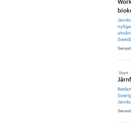
Work
biok
Jernk
nylig
utvär
Swedi
Senast
Start
Järn
Redan 
Sveri
Jernk
Senast