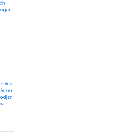
och
ingar
veckla
går nu
ödjer
av