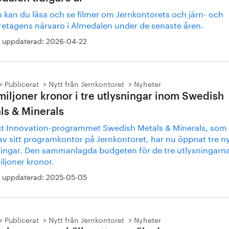
 kan du läsa och se filmer om Jernkontorets och järn- och
öretagens närvaro i Almedalen under de senaste åren.
 uppdaterad:
2026-04-22
Publicerat
Nytt från Jernkontoret
Nyheter
miljoner kronor i tre utlysningar inom Swedish
ls & Minerals
t Innovation-programmet Swedish Metals & Minerals, som
av sitt programkontor på Jernkontoret, har nu öppnat tre n
ningar. Den sammanlagda budgeten för de tre utlysningarna
ljoner kronor.
 uppdaterad:
2025-05-05
Publicerat
Nytt från Jernkontoret
Nyheter