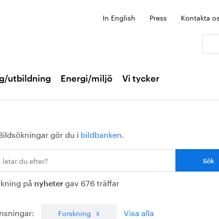
In English
Press
Kontakta o
Sök:
g/utbildning
Energi/miljö
Vi tycker
Bildsökningar gör du i
bildbanken
.
ökning på
gav 676 träffar
nyheter
nsningar:
Visa alla
Forskning