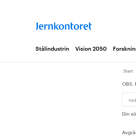
Stålindustrin
Vision 2050
Forsknin
Start
OBS. 
Sök:
Din s
Avgrä