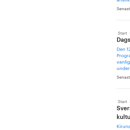
Senast
Start
Dags
Den 12
Progr
vanli
under
Senast
Start
Sver
kult
Kiruna