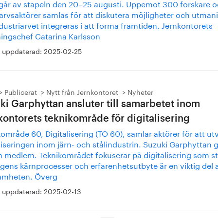
går av stapeln den 20–25 augusti. Uppemot 300 forskare 
arvsaktörer samlas för att diskutera möjligheter och utman
dustriarvet integreras i att forma framtiden. Jernkontorets
ningschef Catarina Karlsson
 uppdaterad:
2025-02-25
Publicerat
Nytt från Jernkontoret
Nyheter
ki Garphyttan ansluter till samarbetet inom
kontorets teknikområde för digitalisering
område 60, Digitalisering (TO 60), samlar aktörer för att ut
liseringen inom järn- och stålindustrin. Suzuki Garphyttan 
m medlem. Teknikområdet fokuserar på digitalisering som st
gens kärnprocesser och erfarenhetsutbyte är en viktig del 
amheten. Överg
 uppdaterad:
2025-02-13