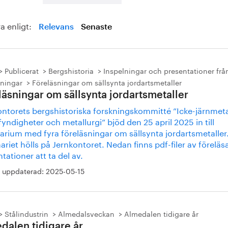
a enligt:
Relevans
Senaste
Publicerat
Bergshistoria
Inspelningar och presentationer frå
sningar
Föreläsningar om sällsynta jordartsmetaller
läsningar om sällsynta jordartsmetaller
ontorets bergshistoriska forskningskommitté ”Icke-järnmeta
ndigheter och metallurgi” bjöd den 25 april 2025 in till
arium med fyra föreläsningar om sällsynta jordartsmetaller
riet hölls på Jernkontoret. Nedan finns pdf-filer av föreläs
tationer att ta del av.
 uppdaterad:
2025-05-15
Stålindustrin
Almedalsveckan
Almedalen tidigare år
dalen tidigare år