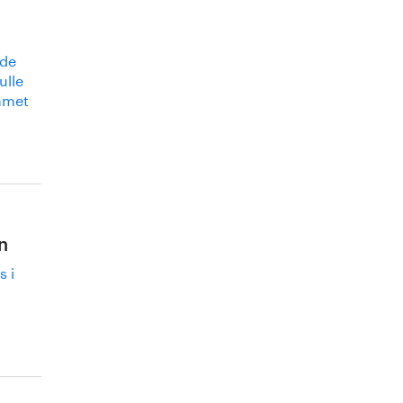
ade
ulle
ammet
n
s i
a