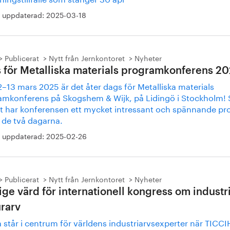
 uppdaterad:
2025-03-18
Publicerat
Nytt från Jernkontoret
Nyheter
 för Metalliska materials programkonferens 2
–13 mars 2025 är det åter dags för Metalliska materials
amkonferens på Skogshem & Wijk, på Lidingö i Stockholm!
gt har konferensen ett mycket intressant och spännande p
 de två dagarna.
 uppdaterad:
2025-02-26
Publicerat
Nytt från Jernkontoret
Nyheter
ige värd för internationell kongress om industri
urarv
 står i centrum för världens industriarvsexperter när TICCI