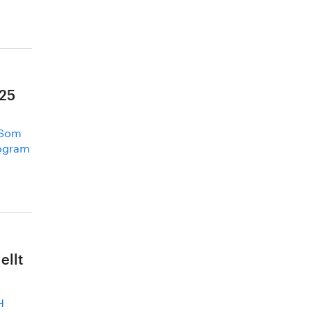
025
 Som
rogram
ellt
H