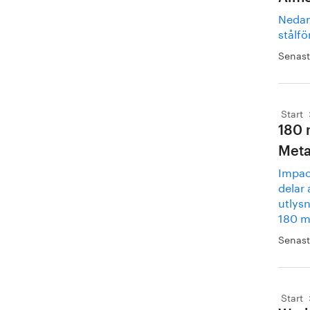
Nedan
stålf
Senast
Start
180 
Meta
Impac
delar 
utlys
180 mi
Senast
Start