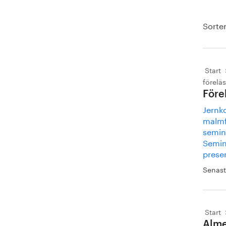
Sorter
Start
förelä
Före
Jernk
malmfy
semin
Semina
presen
Senast
Start
Alme