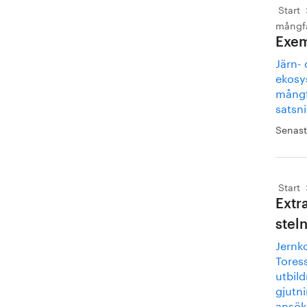
Start
mångf
Exem
Järn- 
ekosy
mångf
satsn
Senast
Start
Extr
stel
Jernko
Toress
utbil
gjutni
ansökn