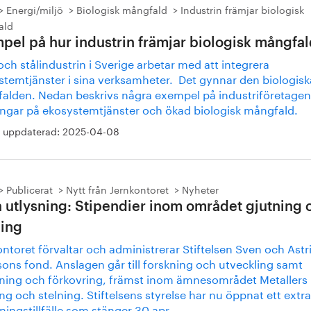
Energi/miljö
Biologisk mångfald
Industrin främjar biologisk
ald
pel på hur industrin främjar biologisk mångfa
och stålindustrin i Sverige arbetar med att integrera
stemtjänster i sina verksamheter. Det gynnar den biologisk
alden. Nedan beskrivs några exempel på industriföretagen
ingar på ekosystemtjänster och ökad biologisk mångfald.
 uppdaterad:
2025-04-08
Publicerat
Nytt från Jernkontoret
Nyheter
a utlysning: Stipendier inom området gjutning 
ning
ntoret förvaltar och administrerar Stiftelsen Sven och Astr
ons fond. Anslagen går till forskning och utveckling samt
dning och förkovring, främst inom ämnesområdet Metallers
ng och stelning. Stiftelsens styrelse har nu öppnat ett extra
ingstillfälle som stänger 30 apr