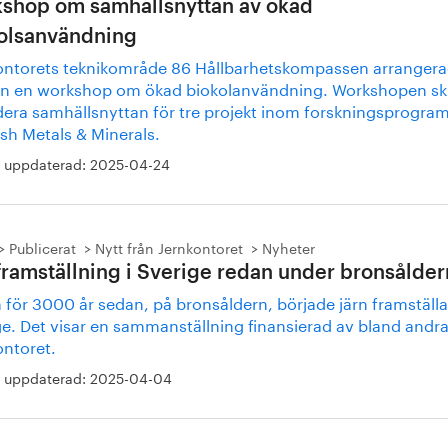
shop om samhällsnyttan av ökad
olsanvändning
ontorets teknikområde 86 Hållbarhetskompassen arranger
en en workshop om ökad biokolanvändning. Workshopen sk
dera samhällsnyttan för tre projekt inom forskningsprogr
sh Metals & Minerals.
 uppdaterad:
2025-04-24
Publicerat
Nytt från Jernkontoret
Nyheter
framställning i Sverige redan under bronsålder
för 3000 år sedan, på bronsåldern, började järn framställa
ge. Det visar en sammanställning finansierad av bland andr
ontoret.
 uppdaterad:
2025-04-04