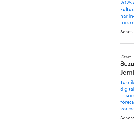
2025 
kultur
när in
forsk
Senast
Start
Suzu
Jern
Teknik
digita
in so
företa
verks
Senast