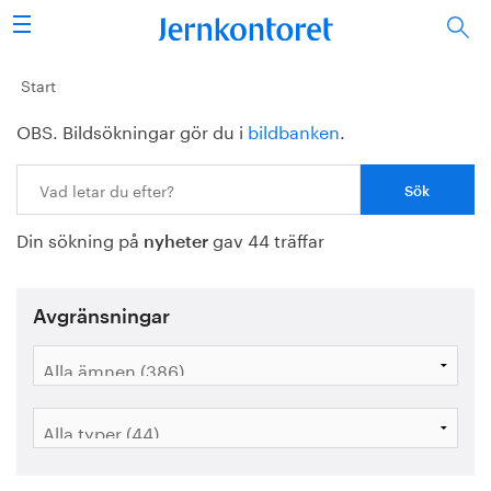
Sök
Stålindustrin
Start
OBS. Bildsökningar gör du i
bildbanken
.
Vision 2050
Sök:
Forskning/utbildning
Din sökning på
gav 44 träffar
Energi/miljö
nyheter
Vi tycker
Avgränsningar
Publicerat
Bildbank
Om oss