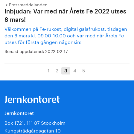
Pressmeddelanden
Inbjudan: Var med när Årets Fe 2022 utses
8 mars!
Välkommen på Fe-rukost, digital galafrukost, tisdagen
den 8 mars kl. 09.00-10.00 och var med när Årets Fe
utses för första gången någonsin!
Senast uppdaterad:
2022-02-17
1
2
4
5
3
Jernkontoret
Box 1721, 111 87 Stockholm
Kungsträdgårdsgatan 10