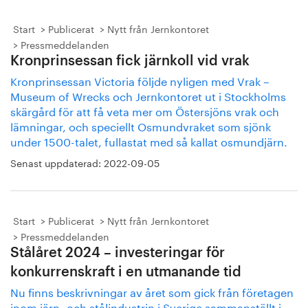
Start
Publicerat
Nytt från Jernkontoret
Pressmeddelanden
Kronprinsessan fick järnkoll vid vrak
Kronprinsessan Victoria följde nyligen med Vrak –
Museum of Wrecks och Jernkontoret ut i Stockholms
skärgård för att få veta mer om Östersjöns vrak och
lämningar, och speciellt Osmundvraket som sjönk
under 1500-talet, fullastat med så kallat osmundjärn.
Senast uppdaterad:
2022-09-05
Start
Publicerat
Nytt från Jernkontoret
Pressmeddelanden
Stålåret 2024 – investeringar för
konkurrenskraft i en utmanande tid
Nu finns beskrivningar av året som gick från företagen
inom järn- och stålindustrin i Sverige sammanställt i