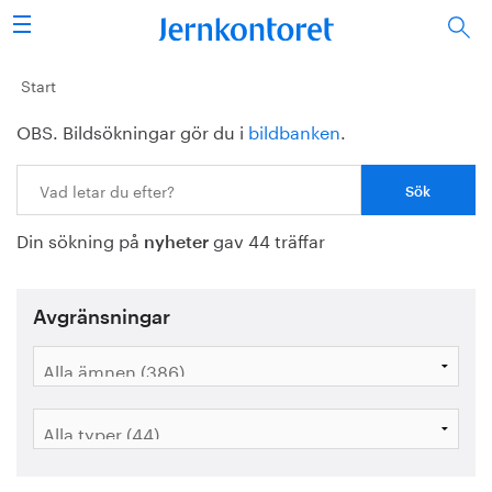
Sök
Stålindustrin
Start
OBS. Bildsökningar gör du i
bildbanken
.
Vision 2050
Sök:
Forskning/utbildning
Din sökning på
gav 44 träffar
Energi/miljö
nyheter
Vi tycker
Avgränsningar
Publicerat
Bildbank
Om oss