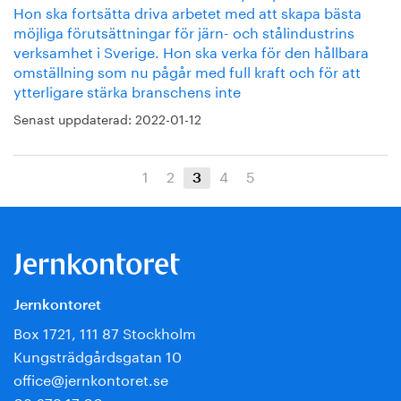
Hon ska fortsätta driva arbetet med att skapa bästa
möjliga förutsättningar för järn- och stålindustrins
verksamhet i Sverige. Hon ska verka för den hållbara
omställning som nu pågår med full kraft och för att
ytterligare stärka branschens inte
Senast uppdaterad:
2022-01-12
1
2
4
5
3
Jernkontoret
Box 1721, 111 87 Stockholm
Kungsträdgårdsgatan 10
office@jernkontoret.se