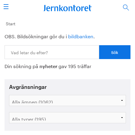
Sök
Stålindustrin
Start
OBS. Bildsökningar gör du i
bildbanken
.
Vision 2050
Sök:
Forskning/utbildning
Din sökning på
gav 195 träffar
Energi/miljö
nyheter
Vi tycker
Avgränsningar
Publicerat
Bildbank
Om oss