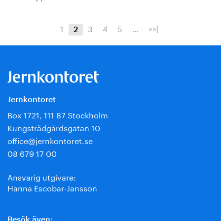
1
3
4
5
…
>>|
2
Jernkontoret
Box 1721, 111 87 Stockholm
Kungsträdgårdsgatan 10
office@jernkontoret.se
08 679 17 00
Ansvarig utgivare:
Hanna Escobar-Jansson
Besök även: