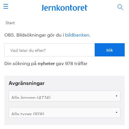
Sök
Stålindustrin
Start
OBS. Bildsökningar gör du i
bildbanken
.
Vision 2050
Sök:
Forskning/utbildning
Din sökning på
gav 978 träffar
Energi/miljö
nyheter
Vi tycker
Avgränsningar
Publicerat
Bildbank
Om oss