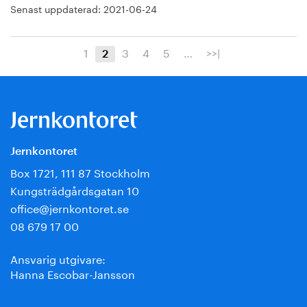
Senast uppdaterad:
2021-06-24
1
3
4
5
…
>>|
2
Jernkontoret
Box 1721, 111 87 Stockholm
Kungsträdgårdsgatan 10
office@jernkontoret.se
08 679 17 00
Ansvarig utgivare:
Hanna Escobar-Jansson