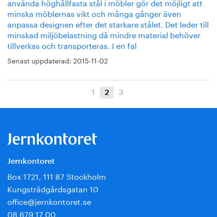
använda höghållfasta stål i möbler gör det möjligt att
minska möblernas vikt och många gånger även
anpassa designen efter det starkare stålet. Det leder till
minskad miljöbelastning då mindre material behöver
tillverkas och transporteras. I en fal
Senast uppdaterad:
2015-11-02
1
3
2
Jernkontoret
Box 1721, 111 87 Stockholm
Kungsträdgårdsgatan 10
office@jernkontoret.se
08 679 17 00