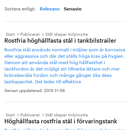
Sortera enligt:
Relevans
Senaste
Start
Publicerat
Stål skapar miljönytta
Rostfria höghållfasta stål i tankbilstrailer
Rostfria stål används normalt i miljöer som är korrosiva
eller aggressiva och där det ställs höga krav på hygien.
Genom att använda stål med hög hållfasthet i
tankfordon är det möjligt att tillverka lättare och mer
bränslesnåla fordon och många gånger öka dess
lastkapacitet. Det leder till effektiva
Senast uppdaterad:
2015-11-06
Start
Publicerat
Stål skapar miljönytta
Höghållfasta rostfria stål i förvaringstank
Rostfria stål används normalt i miljöer som är korrosiva