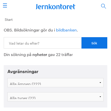
Sök
Stålindustrin
Start
OBS. Bildsökningar gör du i
bildbanken
.
Vision 2050
Sök:
Forskning/utbildning
Din sökning på
gav 22 träffar
Energi/miljö
nyheter
Vi tycker
Avgränsningar
Publicerat
Bildbank
Om oss