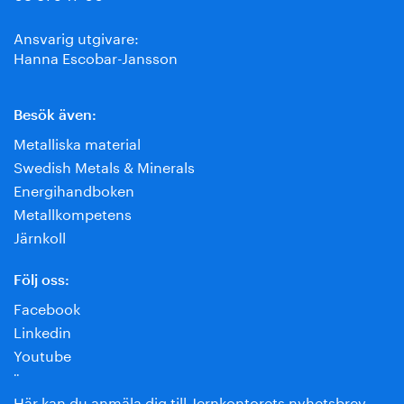
Ansvarig utgivare:
Hanna Escobar-Jansson
Besök även:
Metalliska material
Swedish Metals & Minerals
Energihandboken
Metallkompetens
Järnkoll
Följ oss:
Facebook
Linkedin
Youtube
¨
Här kan du anmäla dig till Jernkontorets nyhetsbrev