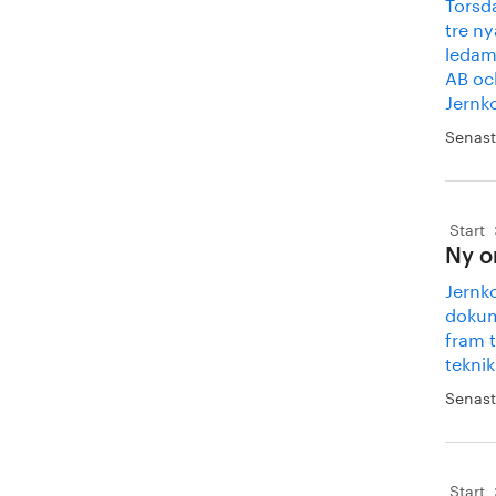
Torsd
tre ny
ledam
AB oc
Jernk
Senast
Start
Ny o
Jernko
dokume
fram t
tekni
Senast
Start