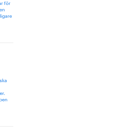
r för
den
ligare
iska
er.
apen