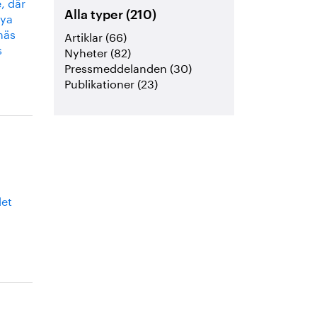
, där
nya
Alla typer (210)
näs
Artiklar (66)
s
Nyheter (82)
Pressmeddelanden (30)
Publikationer (23)
let