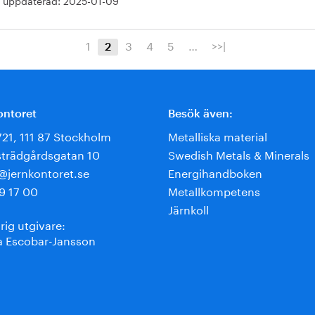
 uppdaterad:
2025-01-09
1
3
4
5
…
>>|
2
ontoret
Besök även:
721, 111 87 Stockholm
Metalliska material
trädgårdsgatan 10
Swedish Metals & Minerals
e@jernkontoret.se
Energihandboken
9 17 00
Metallkompetens
Järnkoll
rig utgivare:
 Escobar-Jansson