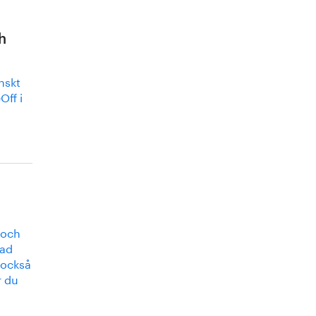
h
nskt
Off i
 och
rad
 också
r du