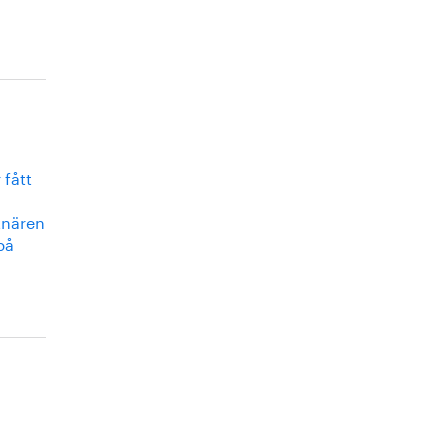
 fått
tnären
på