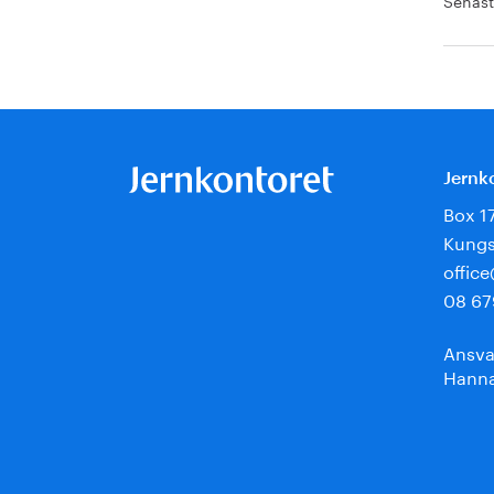
Senast
Jernk
Box 1
Kungs
offic
08 67
Ansva
Hanna