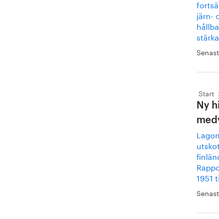
fortsä
järn- 
hållba
stärk
Senast
Start
Ny h
medv
Lagom
utsko
finlän
Rappo
1951 t
Senast