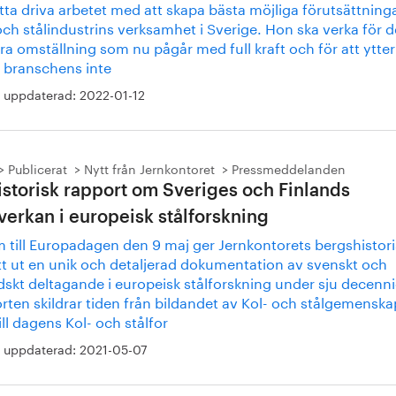
tta driva arbetet med att skapa bästa möjliga förutsättninga
och stålindustrins verksamhet i Sverige. Hon ska verka för 
ra omställning som nu pågår med full kraft och för att ytter
a branschens inte
 uppdaterad:
2022-01-12
Publicerat
Nytt från Jernkontoret
Pressmeddelanden
istorisk rapport om Sveriges och Finlands
erkan i europeisk stålforskning
 till Europadagen den 9 maj ger Jernkontorets bergshistor
tt ut en unik och detaljerad dokumentation av svenskt och
dskt deltagande i europeisk stålforskning under sju decenni
rten skildrar tiden från bildandet av Kol- och stålgemensk
ill dagens Kol- och stålfor
 uppdaterad:
2021-05-07