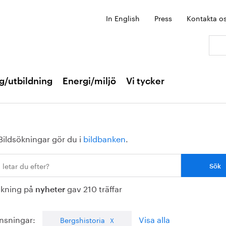
In English
Press
Kontakta o
Sök:
g/utbildning
Energi/miljö
Vi tycker
Bildsökningar gör du i
bildbanken
.
ökning på
gav 210 träffar
nyheter
nsningar:
Visa alla
Bergshistoria