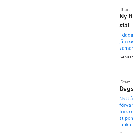
Start
Ny f
stål
I dag
järn 
samarb
Senast
Start
Dags
Nytt å
förval
forskn
stipe
länkar 