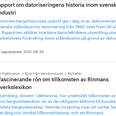
apport om datoriseringens historia inom svens
ndustri
ontorets bergshistoriska utskott ger i dag ut en dokumentat
enska stålindustrins datorisering från 1960-talet fram till v
 Rapporten skildrar inte bara datorteknikens utveckling uta
arbetslivets förändring inom stålindustrin på grund av dato
 uppdaterad:
2021-08-30
Publicerat
Nytt från Jernkontoret
Nyheter
fascinerande rön om tillkomsten av Rinmans
verkslexikon
olmberg, docent i idéhistoria, har undersökt tillkomsten a
s bergverkslexikon, en av de viktigaste källorna till kunsk
talets bergsvetenskap. Hennes forskning visar att verket ha
t lång och intrikat tillkomsthistoria, och att Rinmans