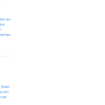
k
ion av
åra
n
rernas
v Sven
ap om
r en