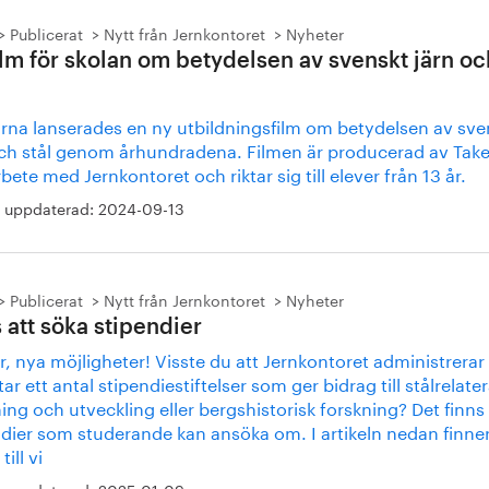
Publicerat
Nytt från Jernkontoret
Nyheter
ilm för skolan om betydelsen av svenskt järn oc
arna lanserades en ny utbildningsfilm om betydelsen av sve
och stål genom århundradena. Filmen är producerad av Take
ete med Jernkontoret och riktar sig till elever från 13 år.
 uppdaterad:
2024-09-13
Publicerat
Nytt från Jernkontoret
Nyheter
 att söka stipendier
r, nya möjligheter! Visste du att Jernkontoret administrerar
tar ett antal stipendiestiftelser som ger bidrag till stålrelate
ing och utveckling eller bergshistorisk forskning? Det finns
ndier som studerande kan ansöka om. I artikeln nedan finne
till vi