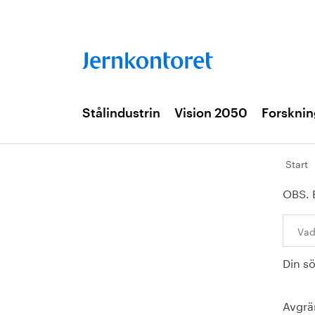
Stålindustrin
Vision 2050
Forsknin
Start
OBS. 
Sök:
Din s
Avgrä