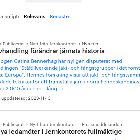
a enligt:
Relevans
Senaste
Publicerat
Nytt från Jernkontoret
Nyheter
vhandling förändrar järnets historia
logen Carina Bennerhag har nyligen disputerat med
lingen ”Ståltillverkande jakt- och fångstgrupper i det forn
ka Europa”. Hennes forskning visar att jakt- och fångstsamh
lade tekniker för att framställa järn i norra Fennoskandinav
er 2 000 år sedan – långt ti
 uppdaterad:
2023-11-13
Publicerat
Nytt från Jernkontoret
Pressmeddelanden
nya ledamöter i Jernkontorets fullmäktige