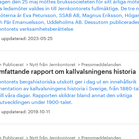
agen den 25 maj möttes brukssocieteten för sitt årliga möte
a ledamöter valdes in till Jernkontorets fullmäktige. De tre 
öterna är Eva Petursson, SSAB AB, Magnus Eriksson, Höga
h Pär Emanuelsson, Uddeholms AB. Dessutom publicerade
ontorets verksamhetsberättelse
 uppdaterad:
2023-05-25
Publicerat
Nytt från Jernkontoret
Pressmeddelanden
mfattande rapport om kallvalsningens historia
ntorets bergshistoriska utskott ger i dag ut en innehållsrik
ntation av kallvalsningens historia i Sverige, från 1880-ta
ill våra dagar. Rapporten skildrar bland annat den viktiga
kutvecklingen under 1900-talet.
 uppdaterad:
2019-10-11
Publicerat
Nytt från Jernkontoret
Pressmeddelanden