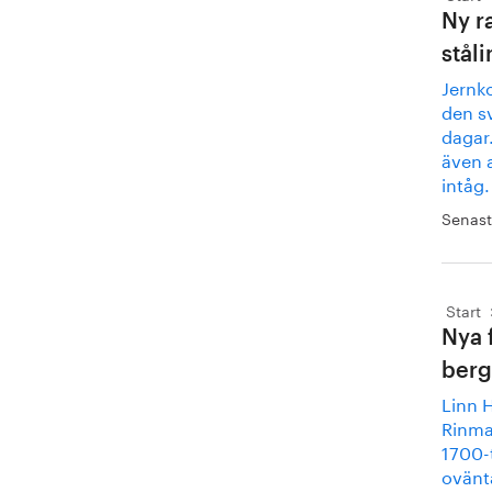
Ny r
ståli
Jernk
den sv
dagar.
även 
intåg.
Senast
Start
Nya 
berg
Linn H
Rinman
1700-
ovänta