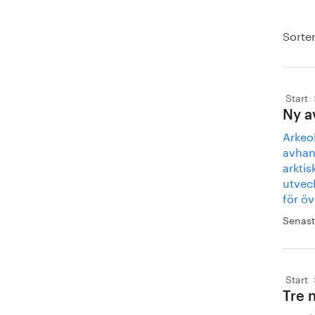
Sorter
Start
Ny a
Arkeo
avhand
arktis
utveck
för öv
Senast
Start
Tre 