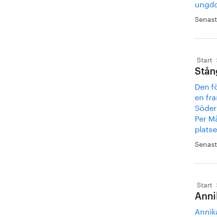
ungdo
Senast
Start
Stån
Den fö
en fra
Söder
Per Må
platse
Senast
Start
Anni
Annika