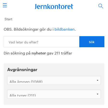
Sök
Stålindustrin
Start
OBS. Bildsökningar gör du i
bildbanken
.
Vision 2050
Sök:
Forskning/utbildning
Din sökning på
gav 211 träffar
Energi/miljö
nyheter
Vi tycker
Avgränsningar
Publicerat
Bildbank
Om oss