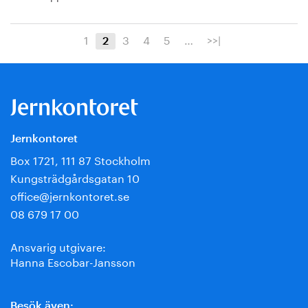
1
3
4
5
…
>>|
2
Jernkontoret
Box 1721, 111 87 Stockholm
Kungsträdgårdsgatan 10
office@jernkontoret.se
08 679 17 00
Ansvarig utgivare:
Hanna Escobar-Jansson
Besök även: