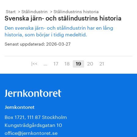
Start
Stålindustrin
Stålindustrins historia
Svenska järn- och stålindustrins historia
Den svenska järn- och stålindustrin har en lång
historia, som börjar i tidig medeltid.
Senast uppdaterad:
2026-03-27
|<<
…
17
18
20
21
19
Jernkontoret
Box 1721, 111 87 Stockholm
Kungsträdgårdsgatan 10
office@jernkontoret.se