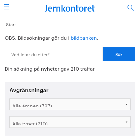
Sök
Stålindustrin
Start
OBS. Bildsökningar gör du i
bildbanken
.
Vision 2050
Sök:
Forskning/utbildning
Din sökning på
gav 210 träffar
Energi/miljö
nyheter
Vi tycker
Avgränsningar
Publicerat
Bildbank
Om oss