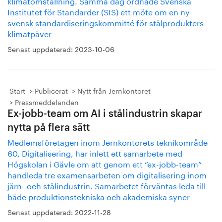
klimatomställning. Samma dag ordnade Svenska
Institutet för Standarder (SIS) ett möte om en ny
svensk standardiseringskommitté för stålprodukters
klimatpåver
Senast uppdaterad:
2023-10-06
Start
Publicerat
Nytt från Jernkontoret
Pressmeddelanden
Ex-jobb-team om AI i stålindustrin skapar
nytta på flera sätt
Medlemsföretagen inom Jernkontorets teknikområde
60, Digitalisering, har inlett ett samarbete med
Högskolan i Gävle om att genom ett ”ex-jobb-team”
handleda tre examensarbeten om digitalisering inom
järn- och stålindustrin. Samarbetet förväntas leda till
både produktionstekniska och akademiska syner
Senast uppdaterad:
2022-11-28