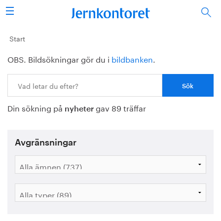
Sök
Stålindustrin
Start
OBS. Bildsökningar gör du i
bildbanken
.
Vision 2050
Sök:
Forskning/utbildning
Din sökning på
gav 89 träffar
Energi/miljö
nyheter
Vi tycker
Avgränsningar
Publicerat
Bildbank
Om oss