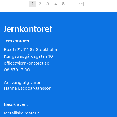
2
3
4
5
…
>>|
1
Jernkontoret
Box 1721, 111 87 Stockholm
Kungsträdgårdsgatan 10
office@jernkontoret.se
08 679 17 00
Ansvarig utgivare:
Hanna Escobar-Jansson
Besök även:
Metalliska material