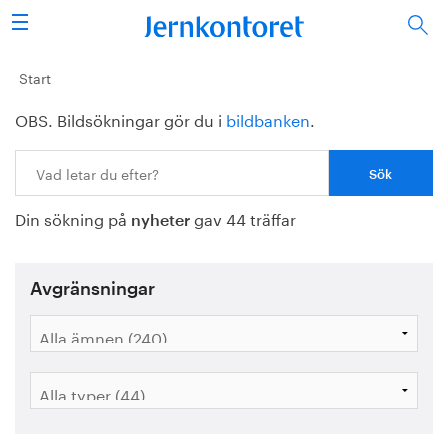
Sök
Stålindustrin
Start
OBS. Bildsökningar gör du i
bildbanken
.
Vision 2050
Sök:
Forskning/utbildning
Din sökning på
gav 44 träffar
Energi/miljö
nyheter
Vi tycker
Avgränsningar
Publicerat
Bildbank
Om oss