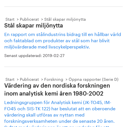
Start
Publicerat
Stål skapar miljönytta
Stål skapar miljönytta
En rapport om stålindustrins bidrag till en hållbar värld
och faktablad om produkter av stål som har blivit
miljövärderade med livscykelperspektiv.
Senast uppdaterad:
2019-02-27
Start
Publicerat
Forskning
Öppna rapporter (Serie D)
Värdering av den nordiska forskningen
inom analytisk kemi åren 1980-2002
Ledningsgruppen för Analytisk kemi (JK-TO45, IM-
FO45 och SIS-TK 122) har beslutat att en oberoende
värdering skall utföras av nyttan med
forskningsverksamheten under de senaste 20 åren.
Syftet med värderingen är att ge underlag för att