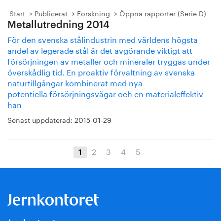
Start
Publicerat
Forskning
Öppna rapporter (Serie D)
Metallutredning 2014
För den svenska stålindustrin med världens högsta
andel av legerade stål är det avgörande viktigt att
försörjningen av metaller och mineraler tryggas under
överskådlig tid. En proaktiv förvaltning av svenska
naturtillgångar kombinerat med nya
potentiella försörjningsvägar och en materialeffektiv
han
Senast uppdaterad:
2015-01-29
2
3
4
5
1