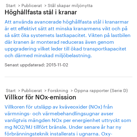
Start
Publicerat
Stål skapar miljönytta
Höghållfasta stål i kranar
Att använda avancerade höghållfasta stål i kranarmar
är ett effektivt sätt att minska kranarmens vikt och på
så sätt öka systemets lastkapacitet. Vikten på lastbilen
där kranen är monterad reduceras även genom
uppgradering vilket leder till ökad transportkapacitet
och därmed minskad miljöbelastning.
Senast uppdaterad:
2015-11-02
Start
Publicerat
Forskning
Öppna rapporter (Serie D)
Villkor för NOx-emission
Villkoren för utsläpp av kväveoxider (NOx) från
värmnings- och värmebehandlingsugnar avser
vanligtvis mängden NOx per energienhet uttryckt som
mg NO2/MJ tillfört bränsle. Under senare år har ny
förbränningsteknik installerats i ugnarna. Oxy-