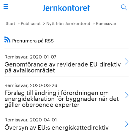
Sök
Stålindustrin
Start
Publicerat
Nytt från Jernkontoret
Remissvar
Vision 2050
Prenumera på RSS
Forskning/utbildning
Remissvar, 2020-01-07
Genomförande av reviderade EU-direktiv
Energi/miljö
på avfallsområdet
Vi tycker
Remissvar, 2020-03-26
Förslag till ändring i förordningen om
Publicerat
energideklaration för byggnader när det
gäller oberoende experter
Bildbank
Remissvar, 2020-04-01
Översyn av EU:s energiskattedirektiv
Om oss