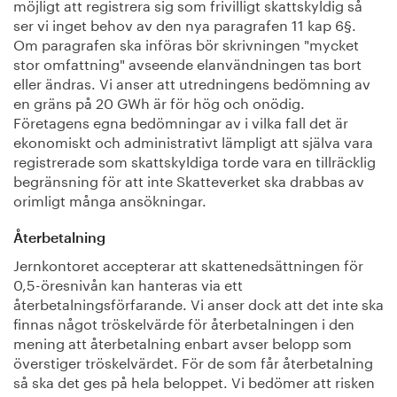
möjligt att registrera sig som frivilligt skattskyldig så
ser vi inget behov av den nya paragrafen 11 kap 6§.
Om paragrafen ska införas bör skrivningen "mycket
stor omfattning" avseende elanvändningen tas bort
eller ändras. Vi anser att utredningens bedömning av
en gräns på 20 GWh är för hög och onödig.
Företagens egna bedömningar av i vilka fall det är
ekonomiskt och administrativt lämpligt att själva vara
registrerade som skattskyldiga torde vara en tillräcklig
begränsning för att inte Skatteverket ska drabbas av
orimligt många ansökningar.
Återbetalning
Jernkontoret accepterar att skattenedsättningen för
0,5-öresnivån kan hanteras via ett
återbetalningsförfarande. Vi anser dock att det inte ska
finnas något tröskelvärde för återbetalningen i den
mening att återbetalning enbart avser belopp som
överstiger tröskelvärdet. För de som får återbetalning
så ska det ges på hela beloppet. Vi bedömer att risken