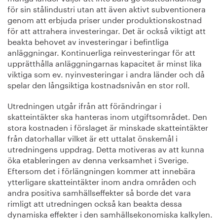
för sin stålindustri utan att även aktivt subventionera
genom att erbjuda priser under produktionskostnad
för att attrahera investeringar. Det är också viktigt att
beakta behovet av investeringar i befintliga
anläggningar. Kontinuerliga reinvesteringar för att
upprätthålla anläggningarnas kapacitet är minst lika
viktiga som ev. nyinvesteringar i andra länder och då
spelar den långsiktiga kostnadsnivån en stor roll.
Utredningen utgår ifrån att förändringar i
skatteintäkter ska hanteras inom utgiftsområdet. Den
stora kostnaden i förslaget är minskade skatteintäkter
från datorhallar vilket är ett uttalat önskemål i
utredningens uppdrag. Detta motiveras av att kunna
öka etableringen av denna verksamhet i Sverige.
Eftersom det i förlängningen kommer att innebära
ytterligare skatteintäkter inom andra områden och
andra positiva samhällseffekter så borde det vara
rimligt att utredningen också kan beakta dessa
dynamiska effekter i den samhällsekonomiska kalkylen.