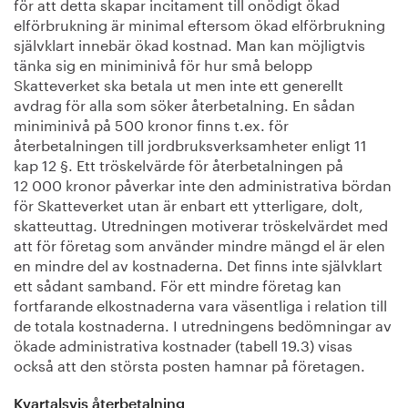
för att detta skapar incitament till onödigt ökad
elförbrukning är minimal eftersom ökad elförbrukning
självklart innebär ökad kostnad. Man kan möjligtvis
tänka sig en miniminivå för hur små belopp
Skatteverket ska betala ut men inte ett generellt
avdrag för alla som söker återbetalning. En sådan
miniminivå på 500 kronor finns t.ex. för
återbetalningen till jordbruksverksamheter enligt 11
kap 12 §. Ett tröskelvärde för återbetalningen på
12 000 kronor påverkar inte den administrativa bördan
för Skatteverket utan är enbart ett ytterligare, dolt,
skatteuttag. Utredningen motiverar tröskelvärdet med
att för företag som använder mindre mängd el är elen
en mindre del av kostnaderna. Det finns inte självklart
ett sådant samband. För ett mindre företag kan
fortfarande elkostnaderna vara väsentliga i relation till
de totala kostnaderna. I utredningens bedömningar av
ökade administrativa kostnader (tabell 19.3) visas
också att den största posten hamnar på företagen.
Kvartalsvis återbetalning