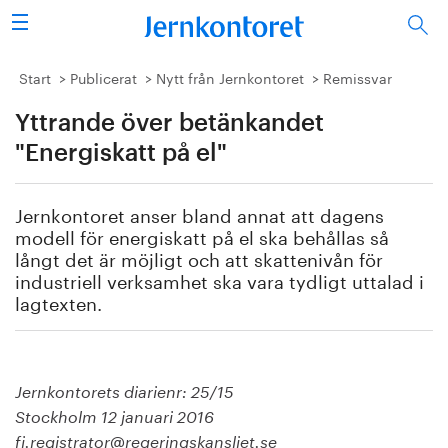
Sök
Stålindustrin
Start
Publicerat
Nytt från Jernkontoret
Remissvar
Yttrande över betänkandet
Vision 2050
"Energiskatt på el"
Forskning/utbildning
Jernkontoret anser bland annat att dagens
Energi/miljö
modell för energiskatt på el ska behållas så
långt det är möjligt och att skattenivån för
Vi tycker
industriell verksamhet ska vara tydligt uttalad i
lagtexten.
Publicerat
Bildbank
Jernkontorets diarienr: 25/15
Stockholm 12 januari 2016
Om oss
fi.registrator@regeringskansliet.se