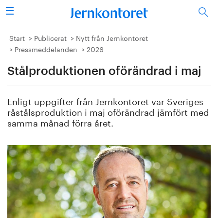
Sök
Stålindustrin
Start
Publicerat
Nytt från Jernkontoret
Pressmeddelanden
2026
Vision 2050
Stålproduktionen oförändrad i maj
Forskning/utbildning
Enligt uppgifter från Jernkontoret var Sveriges
Energi/miljö
råstålsproduktion i maj oförändrad jämfört med
samma månad förra året.
Vi tycker
Publicerat
Bildbank
Om oss