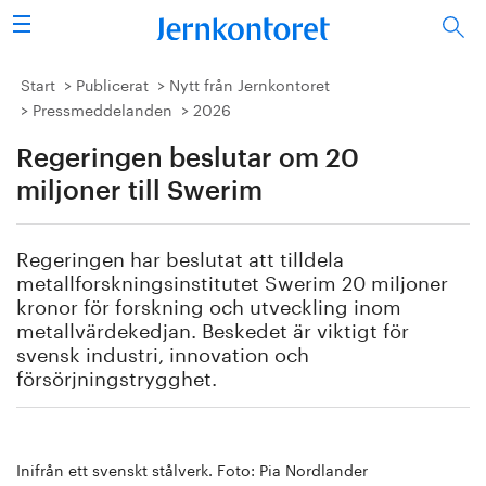
Sök
Stålindustrin
Start
Publicerat
Nytt från Jernkontoret
Pressmeddelanden
2026
Vision 2050
Regeringen beslutar om 20
Forskning/utbildning
miljoner till Swerim
Energi/miljö
Regeringen har beslutat att tilldela
metallforskningsinstitutet
Swerim
20 miljoner
Vi tycker
kronor för forskning och utveckling inom
metallvärdekedjan. Beskedet är viktigt för
svensk industri, innovation och
Publicerat
försörjningstrygghet.
Bildbank
Om oss
Inifrån ett svenskt stålverk. Foto: Pia Nordlander