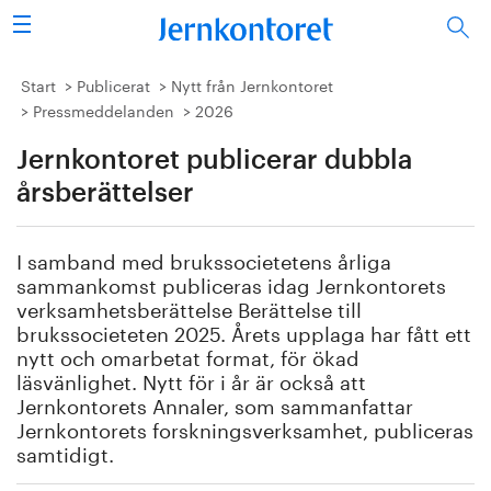
Sök
Stålindustrin
Start
Publicerat
Nytt från Jernkontoret
Pressmeddelanden
2026
Vision 2050
Jernkontoret publicerar dubbla
Forskning/utbildning
årsberättelser
Energi/miljö
I samband med brukssocietetens årliga
sammankomst publiceras idag Jernkontorets
Vi tycker
verksamhetsberättelse Berättelse till
brukssocieteten 2025. Årets upplaga har fått ett
nytt och omarbetat format, för ökad
Publicerat
läsvänlighet. Nytt för i år är också att
Jernkontorets Annaler, som sammanfattar
Bildbank
Jernkontorets forskningsverksamhet, publiceras
samtidigt.
Om oss