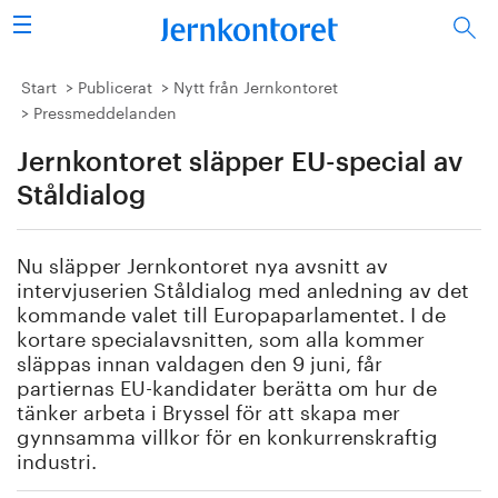
Sök
Stålindustrin
Start
Publicerat
Nytt från Jernkontoret
Pressmeddelanden
Vision 2050
Jernkontoret släpper EU-special av
Forskning/utbildning
Ståldialog
Energi/miljö
Nu släpper Jernkontoret nya avsnitt
av
intervjuserien
Ståldialog
med anledning av det
Vi tycker
kommande valet till Europaparlamentet.
I de
kortare s
pecialavsnitten, som alla kommer
släppas innan valdagen
den 9 juni
, får
Publicerat
partiernas
EU-
kandidater berätta om
hur de
tänker arbeta i Bryssel för att skapa
mer
Bildbank
gynnsamma
villkor för en konkurrenskraftig
industri.
Om oss