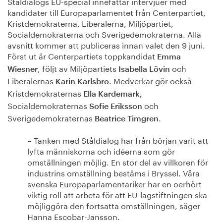
Ståldialogs EU-special innefattar intervjuer med
kandidater till Europaparlamentet från Centerpartiet,
Kristdemokraterna, Liberalerna, Miljöpartiet,
Socialdemokraterna och Sverigedemokraterna. Alla
avsnitt kommer att publiceras innan valet den 9 juni.
Först ut är Centerpartiets toppkandidat
Emma
, följt av Miljöpartiets
och
Wiesner
Isabella Lövin
Liberalernas
.
Medverkar gör också
Karin Karlsbro
Kristdemokraternas
Ella Kardemark,
Socialdemokraternas
och
Sofie Eriksson
Sverigedemokraternas
.
Beatrice Timgren
– Tanken med Ståldialog har från början varit att
lyfta människorna och idéerna som gör
omställningen möjlig. En stor del av villkoren för
industrins omställning bestäms i Bryssel. Våra
svenska Europaparlamentariker har en oerhört
viktig roll att arbeta för att EU-lagstiftningen ska
möjliggöra den fortsatta omställningen, säger
Hanna Escobar-Jansson.