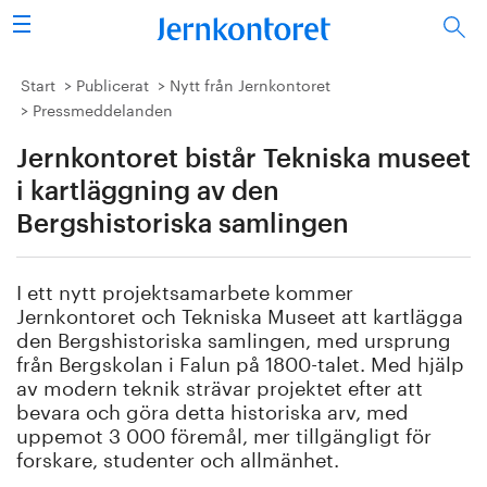
Sök
Stålindustrin
Start
Publicerat
Nytt från Jernkontoret
Pressmeddelanden
Vision 2050
Jernkontoret bistår Tekniska museet
Forskning/utbildning
i kartläggning av den
Bergshistoriska samlingen
Energi/miljö
I ett nytt projektsamarbete kommer
Vi tycker
Jernkontoret och Tekniska Museet att kartlägga
den Bergshistoriska samlingen, med ursprung
Publicerat
från Bergskolan i Falun på 1800-talet. Med hjälp
av modern teknik strävar projektet efter att
bevara och göra detta historiska arv, med
Bildbank
uppemot 3 000 föremål, mer tillgängligt för
forskare, studenter och allmänhet.
Om oss