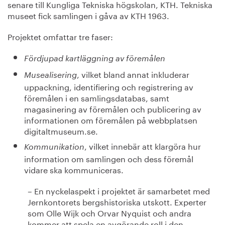
senare till Kungliga Tekniska högskolan, KTH. Tekniska
museet fick samlingen i gåva av KTH 1963.
Projektet omfattar tre faser:
Fördjupad kartläggning av föremålen
, vilket bland annat inkluderar
Musealisering
uppackning, identifiering och registrering av
föremålen i en samlingsdatabas, samt
magasinering av föremålen och publicering av
informationen om föremålen på webbplatsen
digitaltmuseum.se.
, vilket innebär att klargöra hur
Kommunikation
information om samlingen och dess föremål
vidare ska kommuniceras.
– En nyckelaspekt i projektet är samarbetet med
Jernkontorets bergshistoriska utskott. Experter
som Olle Wijk och Orvar Nyquist och andra
kommer att spela en avgörande roll i den