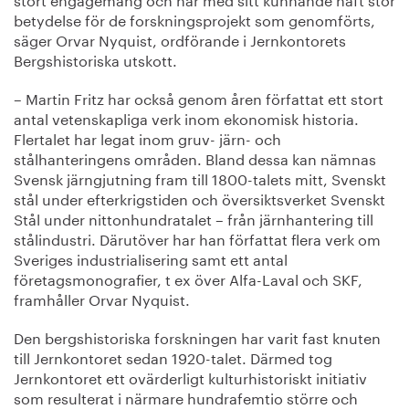
betydelse för de forskningsprojekt som genomförts,
säger Orvar Nyquist, ordförande i Jernkontorets
Bergshistoriska utskott.
– Martin Fritz har också genom åren författat ett stort
antal vetenskapliga verk inom ekonomisk historia.
Flertalet har legat inom gruv- järn- och
stålhanteringens områden. Bland dessa kan nämnas
Svensk järngjutning fram till 1800-talets mitt, Svenskt
stål under efterkrigstiden och översiktsverket Svenskt
Stål under nittonhundratalet – från järnhantering till
stålindustri. Därutöver har han författat flera verk om
Sveriges industrialisering samt ett antal
företagsmonografier, t ex över Alfa-Laval och SKF,
framhåller Orvar Nyquist.
Den bergshistoriska forskningen har varit fast knuten
till Jernkontoret sedan 1920-talet. Därmed tog
Jernkontoret ett ovärderligt kulturhistoriskt initiativ
som resulterat i närmare hundrafemtio större och