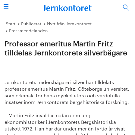
Sök
Stålindustrin
Start
Publicerat
Nytt från Jernkontoret
Pressmeddelanden
Vision 2050
Professor emeritus Martin Fritz
Forskning/utbildning
tilldelas Jernkontorets silverbägare
Energi/miljö
Jernkontorets hedersbägare i silver har tilldelats
Vi tycker
professor emeritus Martin Fritz, Göteborgs universitet,
som erkänsla för hans mycket stora och värdefulla
Publicerat
insatser inom Jernkontorets bergshistoriska forskning.
Bildbank
– Martin Fritz invaldes redan som ung
ekonomhistoriker i Jernkontorets Bergshistoriska
utskott 1972. Han har där under mer än fyrtio år visat
Om oss
stort engagemang och har med sitt kunnande haft stor