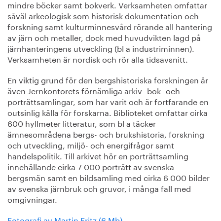
mindre böcker samt bokverk. Verksamheten omfattar
såväl arkeologisk som historisk dokumentation och
forskning samt kulturminnesvård rörande all hantering
av järn och metaller, dock med huvudvikten lagd på
järnhanteringens utveckling (bl a industriminnen).
Verksamheten är nordisk och rör alla tidsavsnitt.
En viktig grund för den bergshistoriska forskningen är
även Jernkontorets förnämliga arkiv- bok- och
porträttsamlingar, som har varit och är fortfarande en
outsinlig källa för forskarna. Biblioteket omfattar cirka
600 hyllmeter litteratur, som bl a täcker
ämnesområdena bergs- och brukshistoria, forskning
och utveckling, miljö- och energifrågor samt
handelspolitik. Till arkivet hör en porträttsamling
innehållande cirka 7 000 porträtt av svenska
bergsmän samt en bildsamling med cirka 6 000 bilder
av svenska järnbruk och gruvor, i många fall med
omgivningar.
Fotografi av Martin Fritz (6 Mb)