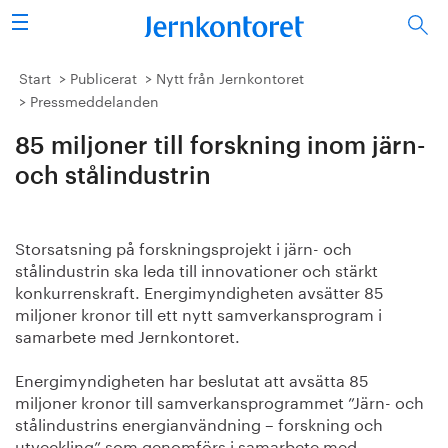
Sök
Stålindustrin
Start
Publicerat
Nytt från Jernkontoret
Pressmeddelanden
Vision 2050
85 miljoner till forskning inom järn-
Forskning/utbildning
och stålindustrin
Energi/miljö
Storsatsning på forskningsprojekt i järn- och
stålindustrin ska leda till innovationer och stärkt
Vi tycker
konkurrenskraft. Energimyndigheten avsätter 85
miljoner kronor till ett nytt samverkansprogram i
Publicerat
samarbete med Jernkontoret.
Bildbank
Energimyndigheten har beslutat att avsätta 85
miljoner kronor till samverkansprogrammet ”Järn- och
stålindustrins energianvändning – forskning och
Om oss
utveckling” som genomförs i samarbete med