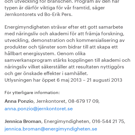
och utveckling för branschen. Program av den här
typen är därför viktiga för vår framtid, säger
Jernkontorets vd Bo-Erik Pers.
Energimyndigheten strävar efter ett gott samarbete
med näringsliv och akademi för att främja forskning,
utveckling, demonstration och kommersialisering av
produkter och tjänster som bidrar till att skapa ett
hållbart energisystem. Genom olika
samverkansprogram stärks kopplingen till akademi och
näringsliv vilket säkerställer att resultaten nyttiggörs
och ger önskade effekter i samhället.
Utlysningen har öppet 6 maj 2013 – 21 augusti 2013
För ytterligare information:
, Jernkontoret, 08-679 17 09,
Anna Ponzio
anna.ponzio@jernkontoret.se
, Energimyndigheten, 016-544 21 75,
Jennica Broman
jennica.broman@energimyndigheten.se