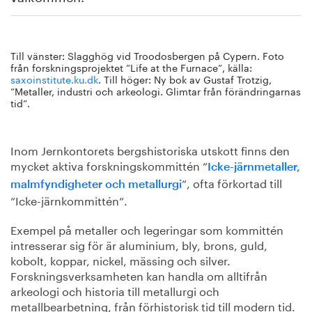
Till vänster: Slagghög vid Troodosbergen på Cypern. Foto
från forskningsprojektet ”Life at the Furnace”, källa:
saxoinstitute.ku.dk
. Till höger: Ny bok av Gustaf Trotzig,
”Metaller, industri och arkeologi. Glimtar från förändringarnas
tid”.
Inom Jernkontorets bergshistoriska utskott finns den
mycket aktiva forsknings­kommittén ”
Icke-järnmetaller,
”, ofta förkortad till
malmfyndigheter och metallurgi
”Icke-järnkommittén”.
Exempel på metaller och legeringar som kommittén
intresserar sig för är aluminium, bly, brons, guld,
kobolt, koppar, nickel, mässing och silver.
Forskningsverksamheten kan handla om alltifrån
arkeologi och historia till metallurgi och
metallbearbetning, från förhistorisk tid till modern tid.