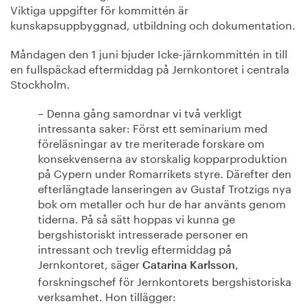
Viktiga uppgifter för kommittén är
kunskapsuppbyggnad, utbildning och dokumentation.
Måndagen den 1 juni bjuder Icke-järnkommittén in till
en fullspäckad eftermiddag på Jernkontoret i centrala
Stockholm.
– Denna gång samordnar vi två verkligt
intressanta saker: Först ett seminarium med
föreläsningar av tre meriterade forskare om
konsekvenserna av storskalig kopparproduktion
på Cypern under Romarrikets styre. Därefter den
efterlängtade lanseringen av Gustaf Trotzigs nya
bok om metaller och hur de har använts genom
tiderna. På så sätt hoppas vi kunna ge
bergshistoriskt intresserade personer en
intressant och trevlig eftermiddag på
Jernkontoret, säger
,
Catarina Karlsson
forskningschef för Jernkontorets bergshistoriska
verksamhet. Hon tillägger: