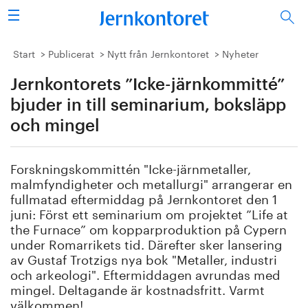
Sök
Stålindustrin
Start
Publicerat
Nytt från Jernkontoret
Nyheter
Jernkontorets ”Icke-järnkommitté”
Vision 2050
bjuder in till seminarium, boksläpp
Forskning/utbildning
och mingel
Energi/miljö
Forskningskommittén "Icke-järnmetaller,
malmfyndigheter och metallurgi" arrangerar en
Vi tycker
fullmatad eftermiddag på Jernkontoret den 1
juni: Först ett seminarium om projektet ”Life at
Publicerat
the Furnace” om kopparproduktion på Cypern
under Romarrikets tid. Därefter sker lansering
av Gustaf Trotzigs nya bok "Metaller, industri
Bildbank
och arkeologi". Eftermiddagen avrundas med
mingel. Deltagande är kostnadsfritt. Varmt
Om oss
välkommen!