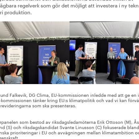
ägbara regelverk som gör det möjligt att investera i ny tekn
fri produktion.
Sund Falkevik, DG Clima, EU-kommissionen inledde med att ge en in
-kommissionen tänker kring EU:s klimatpolitik och vad vi kan förv
 revideringarna som ska presenteras.
erpanelen som bestod av riksdagsledamöterna Erik Ottoson (M), Å
nd (S) och riksdagskandidat Svante Linusson (C) fokuserade blan
nska prioriteringar i EU och avvägningen mellan klimatambition o
renskraft.