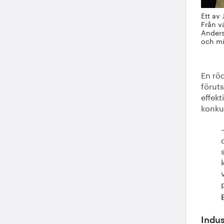
Ett av
Från v
Anders
och mi
En rö
föruts
effekt
konkur
Indus