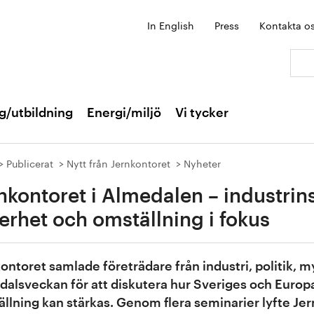
In English
Press
Kontakta o
Sök:
g/utbildning
Energi/miljö
Vi tycker
Publicerat
Nytt från Jernkontoret
Nyheter
nkontoret i Almedalen – industrin
erhet och omställning i fokus
ontoret samlade företrädare från industri, politik,
alsveckan för att diskutera hur Sveriges och Europ
llning kan stärkas. Genom flera seminarier lyfte Jer