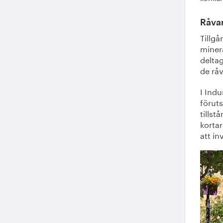
Råvar
Tillgå
minera
deltag
de rå
I Indu
föruts
tills
kortar
att in