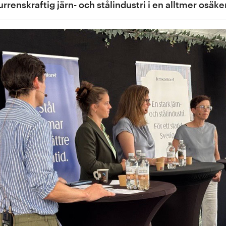
rrenskraftig järn- och stålindustri i en alltmer osäk