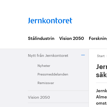
Stålindustrin
Vision 2050
Forsknin
Nytt från Jernkontoret
Start
Nyheter
Jer
Pressmeddelanden
säk
Remissvar
Jernk
Vision 2050
Almed
omstä