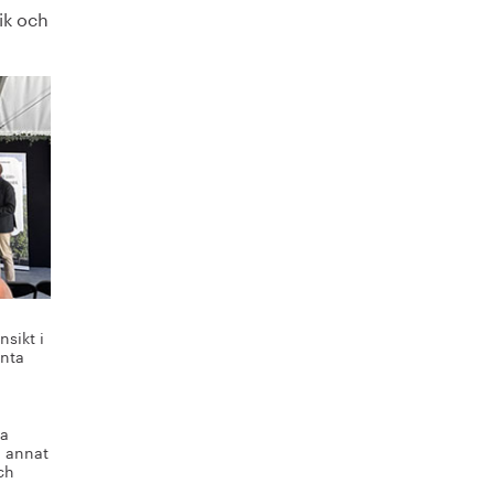
ik och
sikt i
änta
sa
d annat
ch