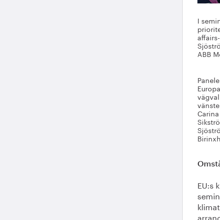
I semin
priori
affair
Sjöstr
ABB Mo
Panelen
Europa
vägval
vänster
Carina
Sikstr
Sjöstr
Birinx
Omstäl
EU:s k
semina
klimat
arran