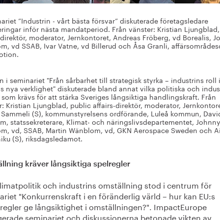
ariet ”Industrin - vårt bästa försvar” diskuterade företagsledare
teringar inför nästa mandatperiod. Från vänster: Kristian Ljungblad,
s-direktör, moderator, Jernkontoret, Andreas Fröberg, vd Borealis, 
öm, vd SSAB, Ivar Vatne, vd Billerud och Åsa Granli, affärsområdes
tion.
 i seminariet "Från sårbarhet till strategisk styrka – industrins roll 
s nya verklighet" diskuterade bland annat vilka politiska och indust
 som krävs för att stärka Sveriges långsiktiga handlingskraft. Från
: Kristian Ljungblad, public affairs-direktör, moderator, Jernkontore
 Sammeli (S), kommunstyrelsens ordförande, Luleå kommun, Davi
öm, statssekreterare, Klimat- och näringslivsdepartementet, Johnn
öm, vd, SSAB, Martin Wänblom, vd, GKN Aerospace Sweden och A
hiku (S), riksdagsledamot.
lning kräver långsiktiga spelregler
limatpolitik och industrins omställning stod i centrum för
riet "Konkurrenskraft i en föränderlig värld – hur kan EU:s
regler ge långsiktighet i omställningen?". ImpactEurope
gerade seminariet och diskussionerna betonade vikten av