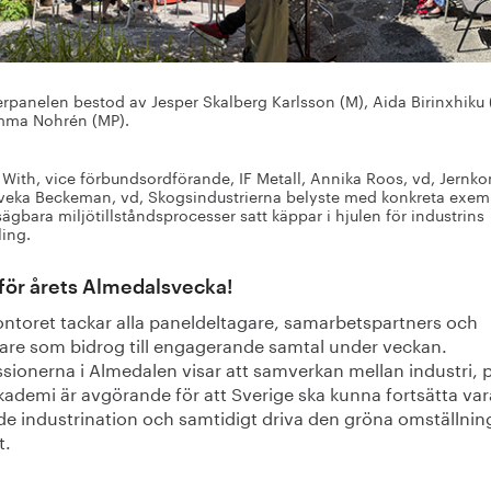
kerpanelen bestod av Jesper Skalberg Karlsson (M), Aida Birinxhiku 
mma Nohrén (MP).
With, vice förbundsordförande, IF Metall, Annika Roos, vd, Jernko
veka Beckeman, vd, Skogsindustrierna belyste med konkreta exem
sägbara miljötillståndsprocesser satt käppar i hjulen för industrins
ling.
för årets Almedalsvecka!
ontoret tackar alla paneldeltagare, samarbetspartners och
are som bidrog till engagerande samtal under veckan.
sionerna i Almedalen visar att samverkan mellan industri, p
kademi är avgörande för att Sverige ska kunna fortsätta var
de industrination och samtidigt driva den gröna omställni
t.