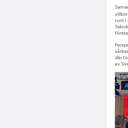
Sama
villko
runt i
Tekni
företa
Persp
sårbar
där fo
av Sv