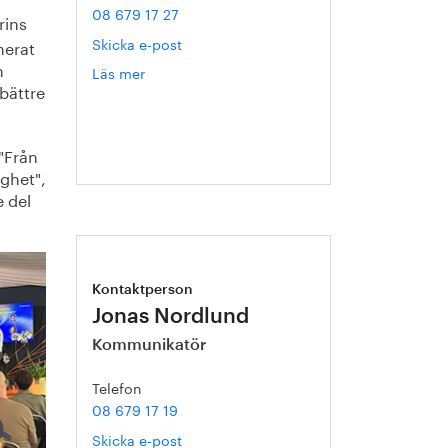
08 679 17 27
trins
Skicka e-post
nerat
m
Läs mer
om
bättre
Hanna
Escobar-
Jansson
"Från
ighet",
e del
Kontaktperson
Jonas Nordlund
Kommunikatör
Telefon
08 679 17 19
Skicka e-post