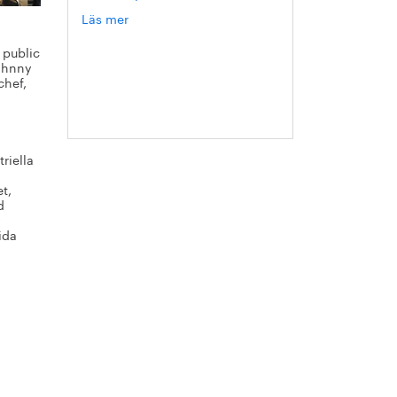
Läs mer
om
Jonas
 public
Nordlund
Johnny
chef,
i
riella
t,
d
y
ida