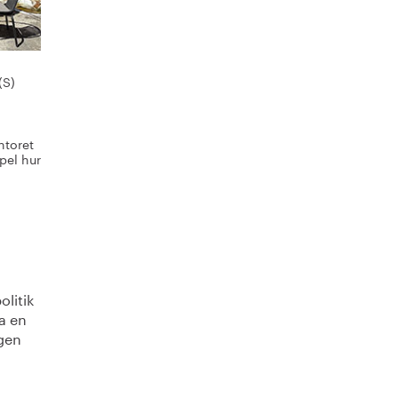
(S)
ntoret
pel hur
olitik
a en
ngen