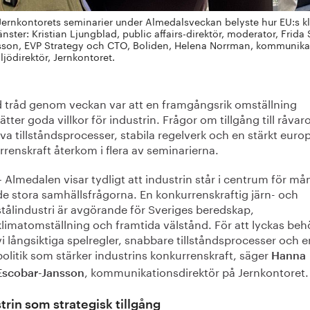
 Jernkontorets seminarier under Almedalsveckan belyste hur EU:s kl
änster: Kristian Ljungblad, public affairs-direktör, moderator, Fri
son, EVP Strategy och CTO, Boliden, Helena Norrman, kommunikat
ljödirektör, Jernkontoret.
d tråd genom veckan var att en framgångsrik omställning
ätter goda villkor för industrin. Frågor om tillgång till råvaro
iva tillståndsprocesser, stabila regelverk och en stärkt euro
renskraft återkom i flera av seminarierna.
– Almedalen visar tydligt att industrin står i centrum för m
de stora samhällsfrågorna. En konkurrenskraftig järn- och
stålindustri är avgörande för Sveriges beredskap,
klimatomställning och framtida välstånd. För att lyckas beh
vi långsiktiga spelregler, snabbare tillståndsprocesser och e
politik som stärker industrins konkurrenskraft, säger
Hanna
, kommunikationsdirektör på Jernkontoret.
Escobar-Jansson
trin som strategisk tillgång