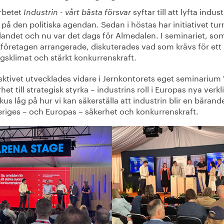
rbetet
syftar till att lyfta indus
Industrin - vårt bästa försvar
r på den politiska agendan. Sedan i höstas har initiativet tur
 landet och nu var det dags för Almedalen. I seminariet, so
kföretagen arrangerade, diskuterades vad som krävs för ett 
gsklimat och stärkt konkurrenskraft.
ektivet utvecklades vidare i Jernkontorets eget seminarium 
het till strategisk styrka – industrins roll i Europas nya verkl
kus låg på hur vi kan säkerställa att industrin blir en bärand
eriges – och Europas – säkerhet och konkurrenskraft.