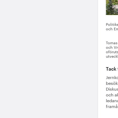
Politi
och E
Tomas 
och Vi
oförut
utveck
Tack 
Jernk
besök
Diskus
och a
ledan
framå