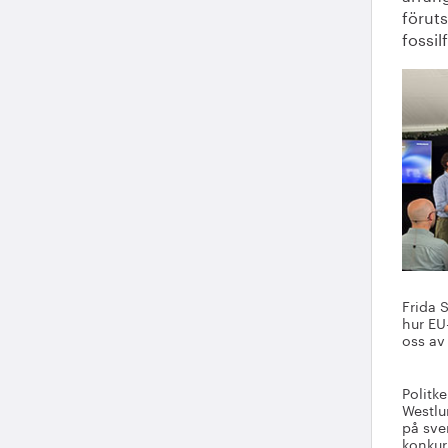
föruts
fossil
Frida 
hur EU
oss av
Politk
Westlu
på sve
konkur