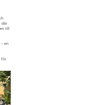
och
, där
n till
d – en
 för