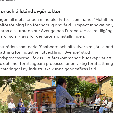
or och tillstånd avgör takten
ngen till metaller och mineraler lyftes i seminariet "Metall- 
lförsörjning i en föränderlig omvärld – Impact Innovation"
arna diskuterade hur Sverige och Europa kan säkra tillgånge
varor som krävs för den gröna omställningen.
strirådets seminarie "Snabbare och effektivare miljötillstån
ättning för industriell utveckling i Sverige" stod
tåndsprocesserna i fokus. Ett återkommande budskap var att
e och mer förutsägbara processer är en viktig förutsättning
vesteringar i ny industri ska kunna genomföras i tid.