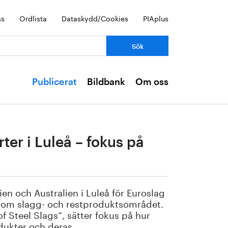
ss
Ordlista
Dataskydd/Cookies
PIAplus
Publicerat
Bildbank
Om oss
er i Luleå – fokus på
en och Australien i Luleå för Euroslag
 inom slagg- och restproduktsområdet.
f Steel Slags”, sätter fokus på hur
dukter och deras