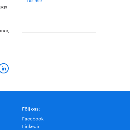
lags
Hanna
Escobar-
Jansson
oner,
Följ oss:
Facebook
Linkedin