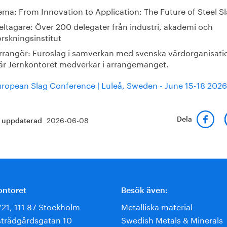
ema: From Innovation to Application: The Future of Steel S
eltagare: Över 200 delegater från industri, akademi och
orskningsinstitut
rrangör: Euroslag i samverkan med svenska värdorganisati
är Jernkontoret medverkar i arrangemanget.
European Slag Conference | Luleå, Sweden - June 15-18 2026
2026-06-08
Dela
t uppdaterad
ontoret
Besök även:
721, 111 87 Stockholm
Metalliska material
trädgårdsgatan 10
Swedish Metals & Minerals