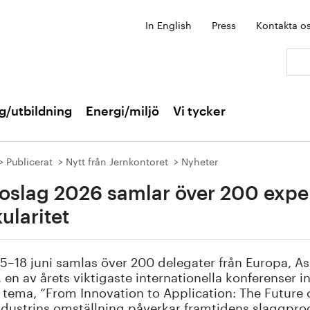
In English
Press
Kontakta o
Sök:
g/utbildning
Energi/miljö
Vi tycker
Publicerat
Nytt från Jernkontoret
Nyheter
oslag 2026 samlar över 200 expert
kularitet
5–18 juni samlas över 200 delegater från Europa, Asi
 en av årets viktigaste internationella konferenser
 tema, “From Innovation to Application: The Future o
ndustrins omställning påverkar framtidens slaggpro