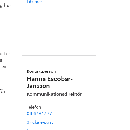
Läs mer
om
ng hur
Christer
Ryman
erter
ra
rar
Kontaktperson
Hanna Escobar-
Jansson
för
Kommunikationsdirektör
Telefon
08 679 17 27
Skicka e-post
Läs mer
om