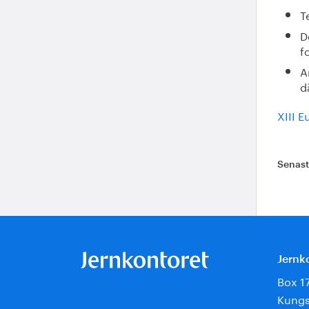
T
D
f
A
d
XIII 
Senas
Jernk
Box 1
Kungs