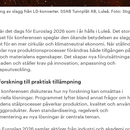
ng av slagg från LD-konverter. SSAB Tunnplåt AB, Luleå. Foto: Sti
är det dags för Euroslag 2026 som i år hålls i Luleå. Det sto
sset för konferensen speglar den ökande betydelsen av slagg
t för en mer cirkulär och klimatneutral ekonomi. När stålin
klar nya produktionsprocesser förändras både tillgången p
 och materialens egenskaper. Det skapar nya förutsättninga
aden och ställer krav på innovation, anpassning och
apsutveckling.
forskning till praktisk tillämpning
 konferensen diskuteras hur ny forskning kan omsättas i
riella lösningar. Programmet lyfter bland annat frågor om 
idens stålprocesser påverkar produktion, kvalitet och anvä
aggprodukter. Även standardisering, regelverk och
mentering av nya lösningar är centrala teman.
– Euroslag 2026 samlar aktörer från industri och akademi o