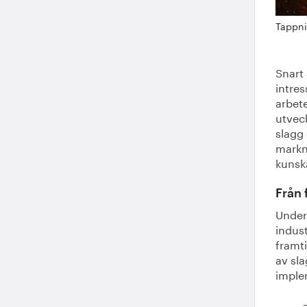
Tappni
Snart 
intre
arbete
utvec
slagg
markn
kunsk
Från 
Under
indust
framt
av sl
imple