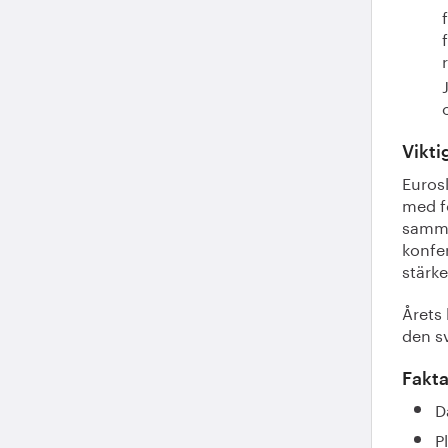
Vikti
Eurosl
med f
samma
konfe
stärke
Årets 
den s
Fakta
D
P