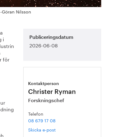
g-Göran Nilsson
ra
 i
Publiceringsdatum
2026-06-08
dustrin
å
r för
Kontaktperson
Christer Ryman
Forskningschef
hur
ndning
Telefon
08 679 17 08
Skicka e-post
ch