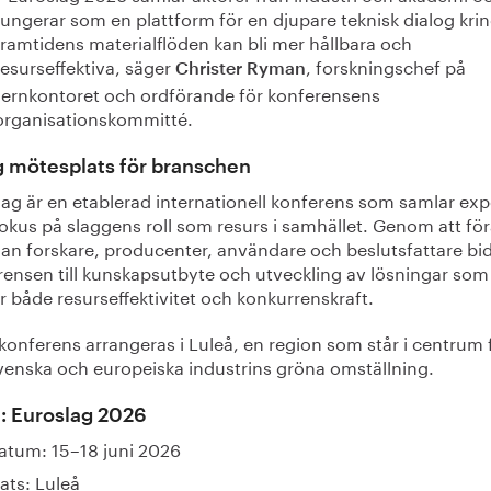
fungerar som en plattform för en djupare teknisk dialog kri
framtidens materialflöden kan bli mer hållbara och
resurseffektiva, säger
, forskningschef på
Christer Ryman
Jernkontoret och ordförande för konferensens
organisationskommitté.
g mötesplats för branschen
ag är en etablerad internationell konferens som samlar exp
okus på slaggens roll som resurs i samhället. Genom att fö
n forskare, producenter, användare och beslutsfattare bid
rensen till kunskapsutbyte och utveckling av lösningar som
r både resurseffektivitet och konkurrenskraft.
konferens arrangeras i Luleå, en region som står i centrum 
venska och europeiska industrins gröna omställning.
: Euroslag 2026
atum: 15–18 juni 2026
lats: Luleå