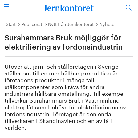
Sök
Stålindustrin
Start
Publicerat
Nytt från Jernkontoret
Nyheter
Surahammars Bruk möjliggör för
Vision 2050
elektrifiering av fordonsindustrin
Forskning/utbildning
Utöver att järn- och stålföretagen i Sverige
Energi/miljö
ställer om till en mer hållbar produktion är
företagens produkter i många fall
Vi tycker
stålkomponenter som krävs för andra
industriers hållbara omställning. Till exempel
tillverkar Surahammars Bruk i Västmanland
Publicerat
elektroplåt som behövs för elektrifieringen av
fordonsindustrin. Företaget är den enda
Bildbank
tillverkaren i Skandinavien och en av få i
världen.
Om oss