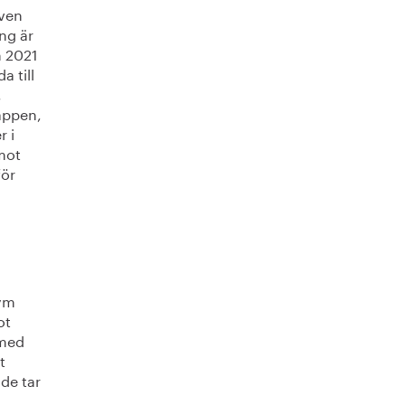
även
ing är
n 2021
a till
,
läppen,
r i
mot
för
lym
ot
 med
t
de tar