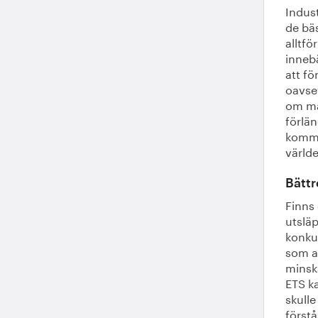
Indust
de bäs
alltfö
innebä
att fö
oavset
om ma
förlä
kommer
världe
Bättr
Finns
utsläp
konku
som au
minsk
ETS k
skull
först