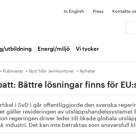
In English
Press
Kontakta o
Sök:
g/utbildning
Energi/miljö
Vi tycker
Publicerat
Nytt från Jernkontoret
Nyheter
att: Bättre lösningar finns för E
artikel i SvD i går offentliggjorde den svenska reger
et gäller revideringen av utsläppshandelssystemet EU
ion regeringen driver leder till ökade globala utslä
k industri. Det kan inte betraktas som ansvarsfull kl