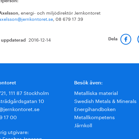
tperson:
, energi- och miljödirektör Jernkontoret
Axelsson
axelsson@jernkontoret.se
, 08 679 17 39
2016-12-14
Dela
t uppdaterad
ontoret
Besök även:
721, 111 87 Stockholm
Metalliska material
trädgårdsgatan 10
Swedish Metals & Minerals
e@jernkontoret.se
Energihandboken
9 17 00
Metallkompetens
Järnkoll
rig utgivare:
 Escobar-Jansson