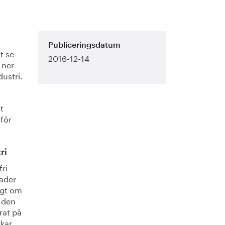
Publiceringsdatum
t se
2016-12-14
 ner
dustri.
tt
för
ri
fri
nader
igt om
r den
rat på
rkar