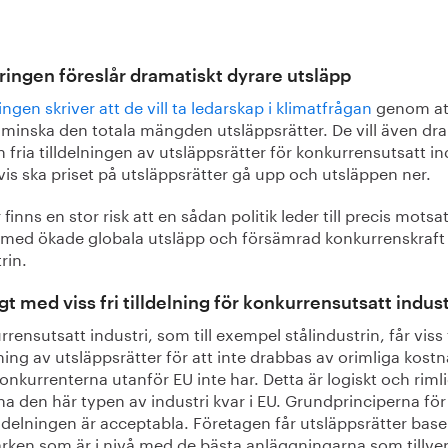
ingen föreslår dramatiskt dyrare utsläpp
ngen skriver att de vill ta ledarskap i klimatfrågan
genom at
tt minska den totala mängden utsläppsrätter. De vill även dra
 fria tilldelningen av utsläppsrätter för konkurrensutsatt in
vis ska priset på utsläppsrätter gå upp och utsläppen ner.
 finns en stor risk att en sådan politik leder till precis motsa
t med ökade globala utsläpp och försämrad konkurrenskraft 
rin.
gt med viss fri tilldelning för konkurrensutsatt indust
rensutsatt industri, som till exempel stålindustrin, får viss 
lning av utsläppsrätter för att inte drabbas av orimliga kost
nkurrenterna utanför EU inte har. Detta är logiskt och riml
l ha den här typen av industri kvar i EU. Grundprinciperna fö
illdelningen är acceptabla. Företagen får utsläppsrätter base
ärken som är i nivå med de bästa anläggningarna som tillve