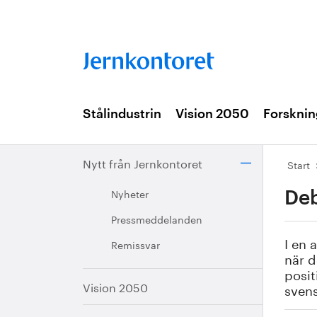
Stålindustrin
Vision 2050
Forsknin
Nytt från Jernkontoret
Start
Nyheter
Deb
Pressmeddelanden
I en 
Remissvar
när d
posit
Vision 2050
svens