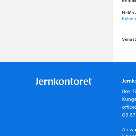
Kontak
Helén 
helen.
Senas
Jernk
Box 1
Kungs
offic
08 67
Ansva
Hanna