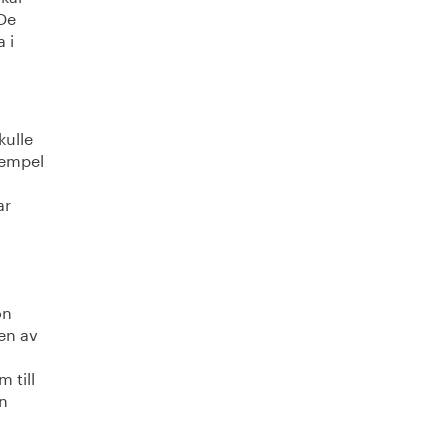
 De
 i
kulle
xempel
ar
on
gen av
 till
ån