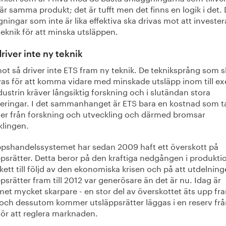
r samma produkt; det är tufft men det finns en logik i det.
ningar som inte är lika effektiva ska drivas mot att investera
eknik för att minska utsläppen.
river inte ny teknik
t så driver inte ETS fram ny teknik. De tekniksprång som s
as för att komma vidare med minskade utsläpp inom till e
dustrin kräver långsiktig forskning och i slutändan stora
teringar. I det sammanhanget är ETS bara en kostnad som t
ser från forskning och utveckling och därmed bromsar
klingen.
ppshandelssystemet har sedan 2009 haft ett överskott på
psrätter. Detta beror på den kraftiga nedgången i produkti
ett till följd av den ekonomiska krisen och på att utdelnin
psrätter fram till 2012 var generösare än det är nu. Idag är
et mycket skarpare - en stor del av överskottet äts upp fram
och dessutom kommer utsläppsrätter läggas i en reserv fr
för att reglera marknaden.