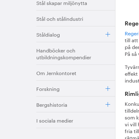
Stål skapar miljönytta
Stål och stålindustri
Reger
Regeri
Ståldialog
till a
på den
Handböcker och
På så 
utbildningskompendier
Tyvärr
Om Jernkontoret
effek
indust
Forskning
Rimli
Konkur
Bergshistoria
tillde
som ko
I sociala medier
vi vil
fria t
riktm