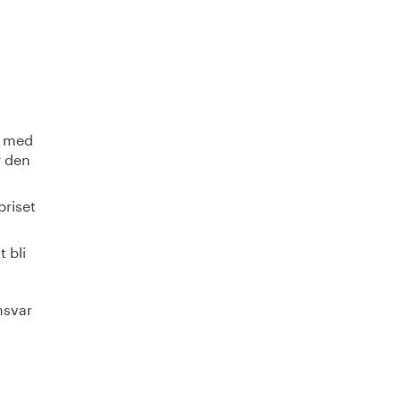
, med
r den
priset
 bli
nsvar