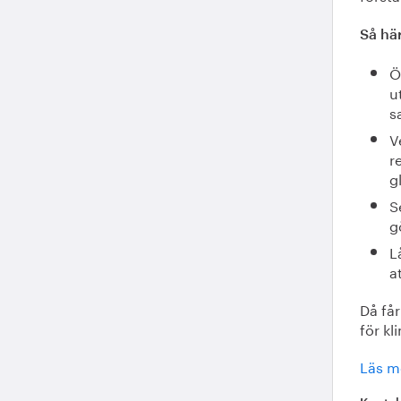
Så hä
Ö
u
s
V
r
g
S
g
L
a
Då får
för kl
Läs m