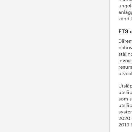
ungefä
anlägg
känd t
ETS d
Däremo
behöv
stålin
inves
resur
utvec
Utslä
utsläp
som sk
utsläp
system
2020 
2019 