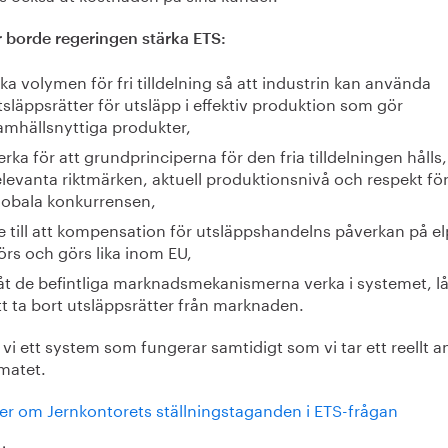
r borde regeringen stärka ETS:
ka volymen för fri tilldelning så att industrin kan använda
tsläppsrätter för utsläpp i effektiv produktion som gör
amhällsnyttiga produkter,
erka för att grundprinciperna för den fria tilldelningen hålls
elevanta riktmärken, aktuell produktionsnivå och respekt fö
lobala konkurrensen,
e till att kompensation för utsläppshandelns påverkan på el
örs och görs lika inom EU,
åt de befintliga marknadsmekanismerna verka i systemet, låt
tt ta bort utsläppsrätter från marknaden.
 vi ett system som fungerar samtidigt som vi tar ett reellt a
imatet.
er om Jernkontorets ställningstaganden i ETS-frågan