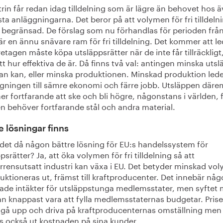
rin får redan idag tilldelning som är lägre än behovet hos 
ta anläggningarna. Det beror på att volymen för fri tilldeln
r begränsad. De förslag som nu förhandlas för perioden frå
r en ännu snävare ram för fri tilldelning. Det kommer att led
retagen måste köpa utsläppsrätter när de inte får tillräckligt
t hur effektiva de är. Då finns två val: antingen minska uts
n kan, eller minska produktionen. Minskad produktion lede
ngningen till sämre ekonomi och färre jobb. Utsläppen däre
 fortfarande att ske och bli högre, någonstans i världen, 
n behöver fortfarande stål och andra material.
e lösningar finns
 det då någon bättre lösning för EU:s handelssystem för
psrätter? Ja, att öka volymen för fri tilldelning så att
rrensutsatt industri kan växa i EU. Det betyder minskad vo
ktioneras ut, främst till kraftproducenter. Det innebär någ
ade intäkter för utsläppstunga medlemsstater, men syftet
an knappast vara att fylla medlemsstaternas budgetar. Prise
e gå upp och driva på kraftproducenternas omställning men 
ås också ut kostnaden på sina kunder.