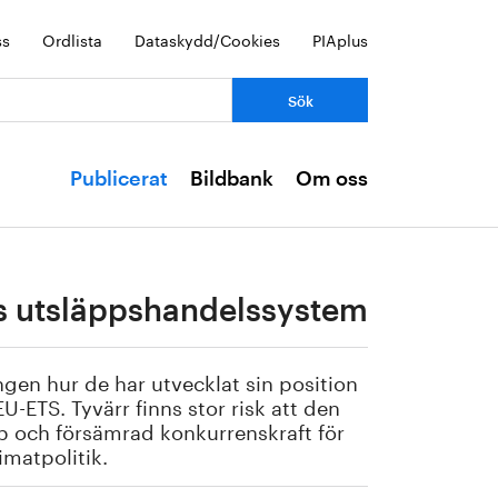
ss
Ordlista
Dataskydd/Cookies
PIAplus
Publicerat
Bildbank
Om oss
U:s utsläppshandelssystem
ingen hur de har utvecklat sin position
-ETS. Tyvärr finns stor risk att den
pp och försämrad konkurrenskraft för
imatpolitik.