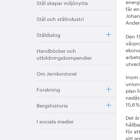
energi
Stål skapar miljönytta
får en
Johan
Stål och stålindustri
Ander
Ståldialog
Den 1
vårpr
ekonom
Handböcker och
arbets
utbildningskompendier
utveck
Om Jernkontoret
Inom E
union
Forskning
plan f
nedåt
15,6 %
Bergshistoria
Det är
I sociala medier
hållb
för a
sitt a