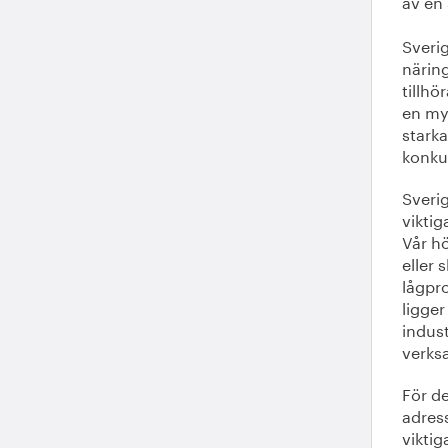
av en
Sverig
näring
tillh
en my
stark
konkur
Sverig
vikti
Vår h
eller 
lågpro
ligger
indust
verks
För de
adress
viktig