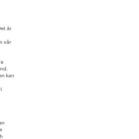
et är
m vår
ra
ånd.
en kan
i
lan
e
ch