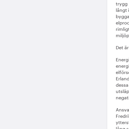
trygg 
långt 
bygga
elprod
rimlig
miljö
Det ä
Energi
energ
elför
Erland
dessa
utslä
negati
Ansva
Fredri
ytters
lång s