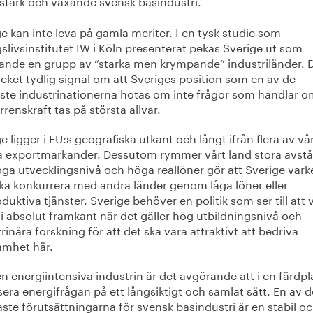
 stark och växande svensk basindustri.
e kan inte leva på gamla meriter. I en tysk studie som
slivsinstitutet IW i Köln presenterat pekas Sverige ut som
örande en grupp av ”starka men krympande” industriländer. D
cket tydlig signal om att Sveriges position som en av de
aste industrinationerna hotas om inte frågor som handlar o
renskraft tas på största allvar.
e ligger i EU:s geografiska utkant och långt ifrån flera av vå
ga exportmarkander. Dessutom rymmer vårt land stora avst
öga utvecklingsnivå och höga reallöner gör att Sverige vark
ska konkurrera med andra länder genom låga löner eller
duktiva tjänster. Sverige behöver en politik som ser till att v
 i absolut framkant när det gäller hög utbildningsnivå och
rinära forskning för att det ska vara attraktivt att bedriva
amhet här.
n energiintensiva industrin är det avgörande att i en färdp
era energifrågan på ett långsiktigt och samlat sätt. En av d
aste förutsättningarna för svensk basindustri är en stabil o