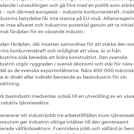
edande i utvecklingen och gå före med en politik som stärk
k – och därmed europeisk – industris konkurrenskraft. Insik
ustrins betydelse får inte stanna på EU-nivå. Alliansregeri
r inse allvaret och industrins potential genom att ta initiativ
nsk färdplan för en växande industri.
ådan färdplan, där insatser samordnas för att stärka den sv
rins konkurrenskraft och möjlighet att växa, är vi från
ustrins sida beredda att bidra konstruktivt. Den svenska
dustrin utgör ryggraden i svensk ekonomi och står för nära
edel av de svenska exportintäkterna. Nära 400 000 människ
e är direkt eller indirekt beroende av basindustrin för sin
sättning.
rk basindustri medverkar också till en utveckling av en väx
oduktiv tjänstesektor.
enererar ett industrijobb tre arbetstillfällen inom tjänstese
essutom ger industrin viktiga intäkter till den gemensamt
sierade välfärdssektorn. Framtidens jobb och välfärd är be