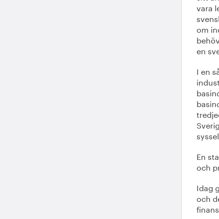
vara l
svens
om ind
behöve
en sve
I en s
indust
basind
basin
tredj
Sverig
syssel
En sta
och pr
Idag g
och d
finan