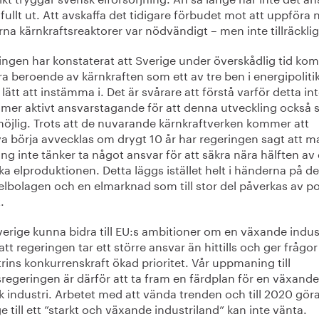
 fullt ut. Att avskaffa det tidigare förbudet mot att uppföra 
a kärnkraftsreaktorer var nödvändigt – men inte tillräcklig
ingen har konstaterat att Sverige under överskådlig tid ko
ra beroende av kärnkraften som ett av tre ben i energipoliti
 lätt att instämma i. Det är svårare att förstå varför detta int
 mer aktivt ansvarstagande för att denna utveckling också 
möjlig. Trots att de nuvarande kärnkraftverken kommer att
a börja avvecklas om drygt 10 år har regeringen sagt att ma
ng inte tänker ta något ansvar för att säkra nära hälften av
a elproduktionen. Detta läggs istället helt i händerna på de
elbolagen och en elmarknad som till stor del påverkas av po
.
erige kunna bidra till EU:s ambitioner om en växande indus
att regeringen tar ett större ansvar än hittills och ger frågo
rins konkurrenskraft ökad prioritet. Vår uppmaning till
sregeringen är därför att ta fram en färdplan för en växande
 industri. Arbetet med att vända trenden och till 2020 gör
e till ett ”starkt och växande industriland” kan inte vänta.