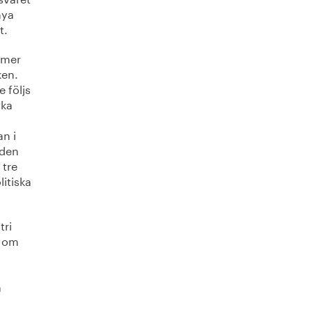
nya
t.
mmer
ken.
e följs
ska
n i
 den
 tre
litiska
tri
r om
a