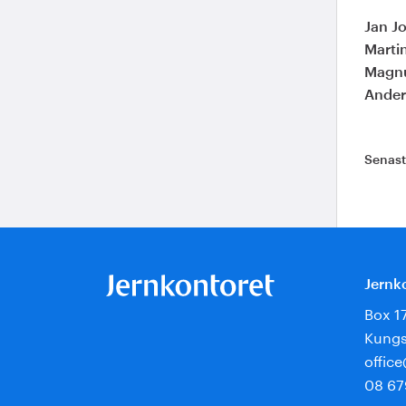
Jan J
Marti
Magnu
Ander
Senas
Jernk
Box 1
Kungs
offic
08 67