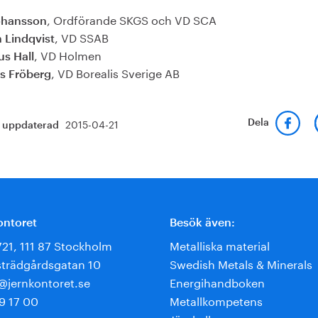
, Ordförande SKGS och VD SCA
ohansson
, VD SSAB
n Lindqvist
, VD Holmen
s Hall
, VD Borealis Sverige AB
s Fröberg
2015-04-21
Dela
t uppdaterad
ontoret
Besök även:
721, 111 87 Stockholm
Metalliska material
trädgårdsgatan 10
Swedish Metals & Minerals
e@jernkontoret.se
Energihandboken
9 17 00
Metallkompetens