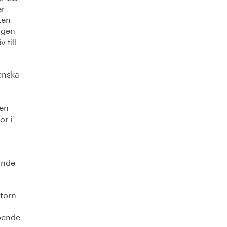
er
ten
ngen
 till
enska
 en
or i
ande
ktorn
roende