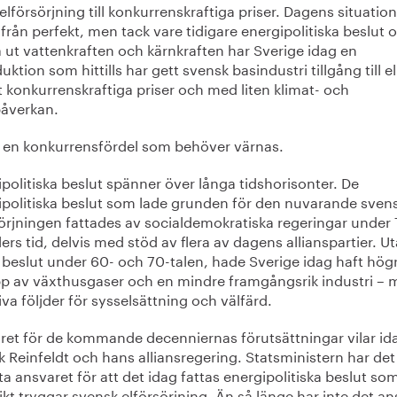
elförsörjning till konkurrenskraftiga priser. Dagens situation
ifrån perfekt, men tack vare tidigare energipolitiska beslut 
 ut vattenkraften och kärnkraften har Sverige idag en
uktion som hittills har gett svensk basindustri tillgång till el 
t konkurrenskraftiga priser och med liten klimat- och
påverkan.
r en konkurrensfördel som behöver värnas.
politiska beslut spänner över långa tidshorisonter. De
ipolitiska beslut som lade grunden för den nuvarande sven
sörjningen fattades av socialdemokratiska regeringar under
ers tid, delvis med stöd av flera av dagens allianspartier. U
 beslut under 60- och 70-talen, hade Sverige idag haft hög
pp av växthusgaser och en mindre framgångsrik industri –
va följder för sysselsättning och välfärd.
ret för de kommande decenniernas förutsättningar vilar id
k Reinfeldt och hans alliansregering. Statsministern har det
ta ansvaret för att det idag fattas energipolitiska beslut so
ikt tryggar svensk elförsörjning. Än så länge har inte det an