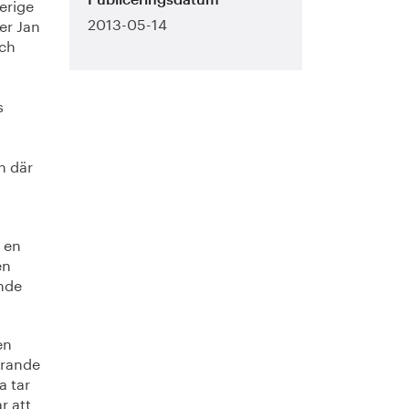
verige
Publiceringsdatum
2013-05-14
ver Jan
och
s
n där
 en
en
ande
en
örande
a tar
r att