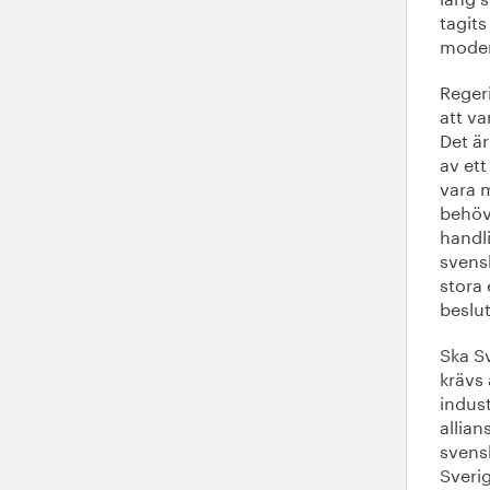
tagits
modern
Reger
att va
Det är
av ett
vara 
behöv
handli
svensk
stora 
beslut
Ska Sv
krävs 
indust
allian
svensk
Sverig