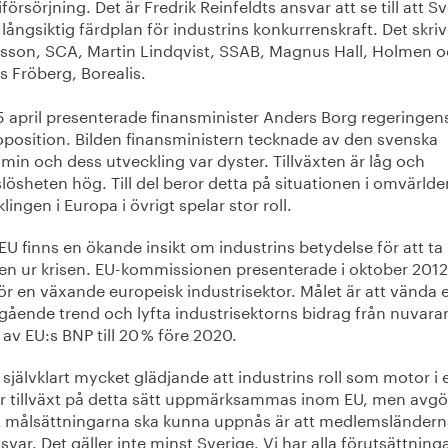
försörjning. Det är Fredrik Reinfeldts ansvar att se till att S
 långsiktig färdplan för industrins konkurrenskraft. Det skri
sson, SCA, Martin Lindqvist, SSAB, Magnus Hall, Holmen 
s Fröberg, Borealis.
5 april presenterade finansminister Anders Borg regeringen
oposition. Bilden finansministern tecknade av den svenska
in och dess utveckling var dyster. Tillväxten är låg och
lösheten hög. Till del beror detta på situationen i omvärlde
lingen i Europa i övrigt spelar stor roll.
U finns en ökande insikt om industrins betydelse för att ta
en ur krisen. EU-kommissionen presenterade i oktober 2012
ör en växande europeisk industrisektor. Målet är att vända 
gående trend och lyfta industrisektorns bidrag från nuvar
 av EU:s BNP till 20 % före 2020.
 självklart mycket glädjande att industrins roll som motor i 
ar tillväxt på detta sätt uppmärksammas inom EU, men avg
tt målsättningarna ska kunna uppnås är att medlemsländern
nsvar. Det gäller inte minst Sverige. Vi har alla förutsättninga