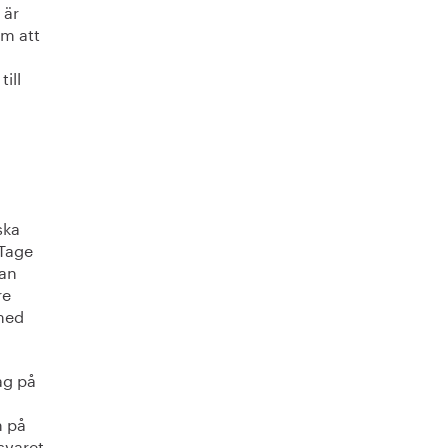
 är
om att
till
ska
 Tage
tan
re
 med
ag på
m på
svaret