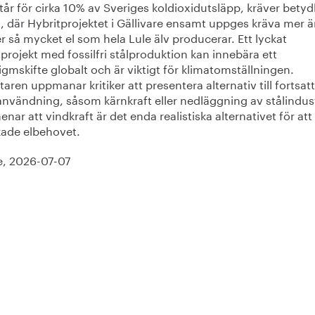
år för cirka 10% av Sveriges koldioxidutsläpp, kräver betydli
, där Hybritprojektet i Gällivare ensamt uppges kräva mer än
 så mycket el som hela Lule älv producerar. Ett lyckat 
projekt med fossilfri stålproduktion kan innebära ett 
gmskifte globalt och är viktigt för klimatomställningen. 
taren uppmanar kritiker att presentera alternativ till fortsatt 
användning, såsom kärnkraft eller nedläggning av stålindust
nar att vindkraft är det enda realistiska alternativet för att
kade elbehovet.
e, 2026-07-07