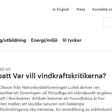
In English
Press
Kontakta o
Sök:
g/utbildning
Energi/miljö
Vi tycker
07-07
att Var vill vindkraftskritikerna?
Olsson från Naturskyddsföreningen Luleå skriver i en 
artikel att föreningen vill förtydliga sin ståndpunkt angåen
aft i Norrbotten. Artikeln betonar att huvudfokus är hur 
ikten mellan att skydda naturen och bekämpa 
förändringarna ska hanteras. En omställning av stålindustri