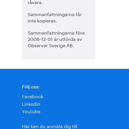
råvara.
Sammanfattningarna får
inte kopieras.
Sammanfattningarna före
2006-12-01 är utförda av
Observer Sverige AB.
Följ oss:
Facebook
Linkedin
Youtube
¨
Här kan du anmäla dig till