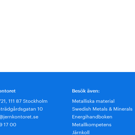
ontoret
Besök även:
721, 111 87 Stockholm
Metalliska material
trädgårdsgatan 10
Swedish Metals & Minerals
e@jernkontoret.se
Energihandboken
9 17 00
Metallkompetens
Järnkoll