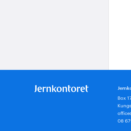
Jernk
Box 1
Kungs
offic
08 67