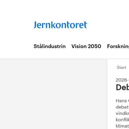
Stålindustrin
Vision 2050
Forsknin
Start
2026-
Deb
Hans 
debatt
vindkr
konfl
klimat