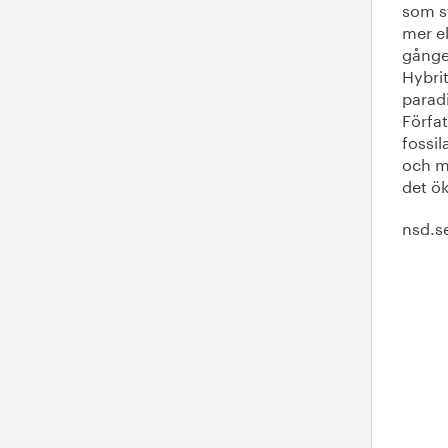
som st
mer el
gånger
Hybrit
paradi
Förfat
fossil
och me
det ö
nsd.s