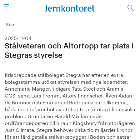
Sök
Stålindustrin
Start
2025-11-04
Vision 2050
Stålveteran och Altortopp tar plats i
Forskning/utbildning
Stegras styrelse
Energi/miljö
Krisdrabbade stålbolaget Stegra har efter en extra 
bolagsstämma utökat styrelsen med nya ledamöter: 
Vi tycker
Annemarie Manger, tidigare Tata Steel och Aramis 
CCS, samt Lars Fromm, Altors finanschef. Även Aidan 
Publicerat
de Brunner och Emmanuel Rodriguez har tillkommit, 
båda med erfarenhet av att hantera företag i finansiella 
problem. Grundaren Harald Mix lämnade 
Bildbank
ordförandeposten till Shaun Kingsbury från storägaren 
Just Climate. Stegra behöver cirka tio miljarder kronor 
Om oss
för att färdigställa stålverksbygget i Boden och satsar 