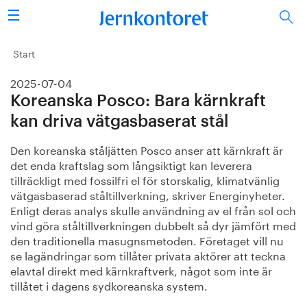
Sök
Stålindustrin
Start
2025-07-04
Vision 2050
Koreanska Posco: Bara kärnkraft
Forskning/utbildning
kan driva vätgasbaserat stål
Den koreanska ståljätten Posco anser att kärnkraft är
Energi/miljö
det enda kraftslag som långsiktigt kan leverera
tillräckligt med fossilfri el för storskalig, klimatvänlig
Vi tycker
vätgasbaserad ståltillverkning, skriver Energinyheter.
Enligt deras analys skulle användning av el från sol och
Publicerat
vind göra ståltillverkningen dubbelt så dyr jämfört med
den traditionella masugnsmetoden. Företaget vill nu
se lagändringar som tillåter privata aktörer att teckna
Bildbank
elavtal direkt med kärnkraftverk, något som inte är
tillåtet i dagens sydkoreanska system.
Om oss