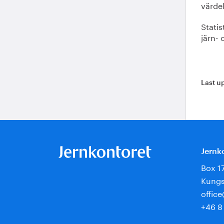
värde
Statis
järn- 
Last u
Jernk
Box 1
Kungs
offic
+46 8