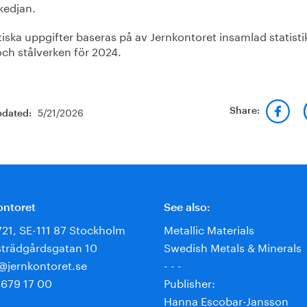
kedjan.
tiska uppgifter baseras på av Jernkontoret insamlad statisti
och stålverken för 2024.
5/21/2026
Share:
pdated:
ontoret
See also:
721, SE-111 87 Stockholm
Metallic Materials
trädgårdsgatan 10
Swedish Metals & Minerals
e@jernkontoret.se
- - -
 679 17 00
Publisher:
Hanna Escobar-Jansson