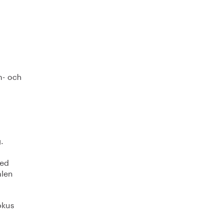
n- och
.
med
alen
okus