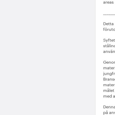
areas 
______
Detta
förut
Syfte
ståli
använ
Genom
materi
jungfr
Brans
materi
målet 
med a
Denna 
på an