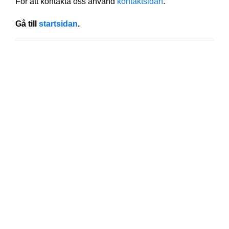
För att kontakta oss använd
kontaktsidan
.
Gå till
startsidan
.